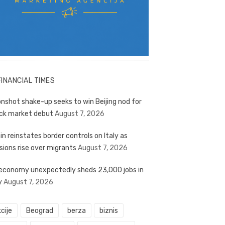
FINANCIAL TIMES
nshot shake-up seeks to win Beijing nod for
ck market debut
August 7, 2026
in reinstates border controls on Italy as
sions rise over migrants
August 7, 2026
economy unexpectedly sheds 23,000 jobs in
y
August 7, 2026
cije
Beograd
berza
biznis