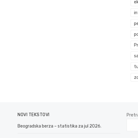
ek
i
p
p
P
s
t
zd
NOVI TEKSTOVI
Pretr
Beogradska berza – statistika za jul 2026.