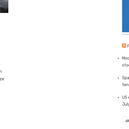
Moo
sto
m
Spa
eze
ten
US 
Jul
ak