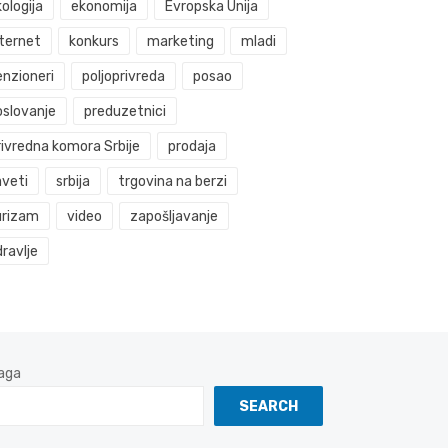
ologija
ekonomija
Evropska Unija
nternet
konkurs
marketing
mladi
enzioneri
poljoprivreda
posao
oslovanje
preduzetnici
rivredna komora Srbije
prodaja
aveti
srbija
trgovina na berzi
urizam
video
zapošljavanje
ravlje
aga
SEARCH