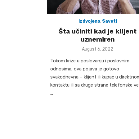
Izdvojeno
,
Saveti
Šta učiniti kad je klijent
uznemiren
Posted
August 6, 2022
on
Tokom krize u poslovanju i poslovnim
odnosima, ova pojava je gotovo
svakodnevna – klijent ili kupac u direktno
kontaktu ili sa druge strane telefonske v
…