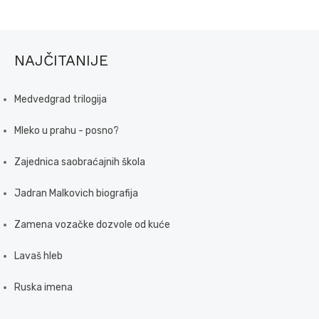
NAJČITANIJE
Medvedgrad trilogija
Mleko u prahu - posno?
Zajednica saobraćajnih škola
Jadran Malkovich biografija
Zamena vozačke dozvole od kuće
Lavaš hleb
Ruska imena