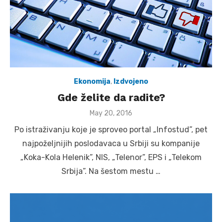
Ekonomija
,
Izdvojeno
Gde želite da radite?
Posted
May 20, 2016
on
Po istraživanju koje je sproveo portal „Infostud”, pet
najpoželjnijih poslodavaca u Srbiji su kompanije
„Koka-Kola Helenik”, NIS, „Telenor”, EPS i „Telekom
Srbija”. Na šestom mestu …