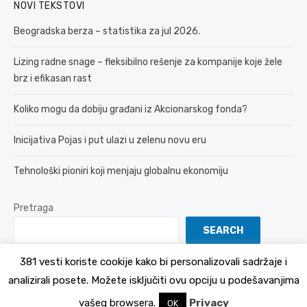
NOVI TEKSTOVI
Beogradska berza – statistika za jul 2026.
Lizing radne snage – fleksibilno rešenje za kompanije koje žele
brz i efikasan rast
Koliko mogu da dobiju građani iz Akcionarskog fonda?
Inicijativa Pojas i put ulazi u zelenu novu eru
Tehnološki pioniri koji menjaju globalnu ekonomiju
Pretraga
SEARCH
381 vesti koriste cookije kako bi personalizovali sadržaje i
analizirali posete. Možete isključiti ovu opciju u podešavanjima
© 2026 381 vesti
Politika Privatnosti
vašeg browsera.
Privacy
OK