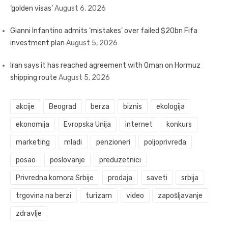
‘golden visas’
August 6, 2026
Gianni Infantino admits ‘mistakes’ over failed $20bn Fifa
investment plan
August 5, 2026
Iran says it has reached agreement with Oman on Hormuz
shipping route
August 5, 2026
akcije
Beograd
berza
biznis
ekologija
ekonomija
Evropska Unija
internet
konkurs
marketing
mladi
penzioneri
poljoprivreda
posao
poslovanje
preduzetnici
Privredna komora Srbije
prodaja
saveti
srbija
trgovina na berzi
turizam
video
zapošljavanje
zdravlje