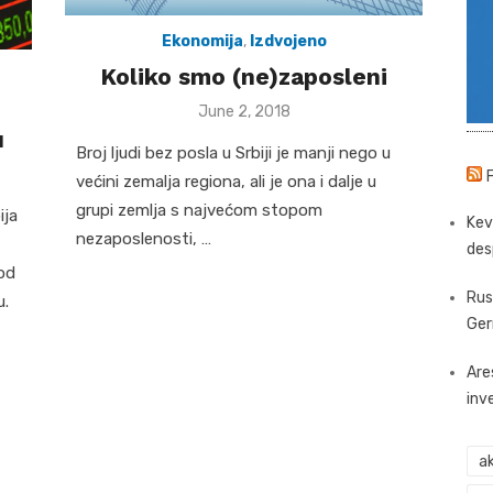
Ekonomija
,
Izdvojeno
Koliko smo (ne)zaposleni
Posted
June 2, 2018
on
u
Broj ljudi bez posla u Srbiji je manji nego u
većini zemalja regiona, ali je ona i dalje u
grupi zemlja s najvećom stopom
ija
Kev
nezaposlenosti, …
des
od
Rus
u.
Ger
Are
inv
ak