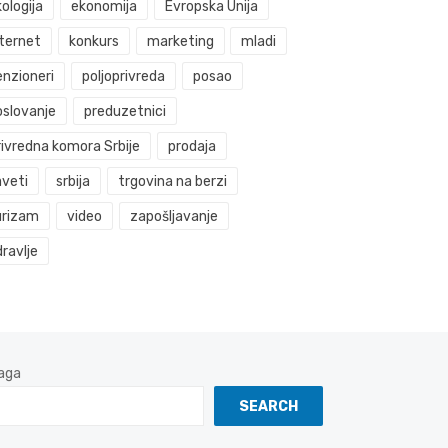
ologija
ekonomija
Evropska Unija
nternet
konkurs
marketing
mladi
enzioneri
poljoprivreda
posao
oslovanje
preduzetnici
rivredna komora Srbije
prodaja
aveti
srbija
trgovina na berzi
urizam
video
zapošljavanje
ravlje
aga
SEARCH