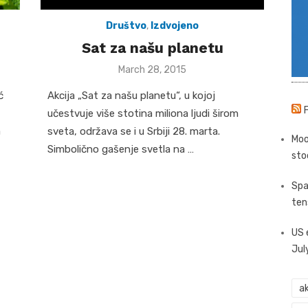
Društvo
,
Izdvojeno
Sat za našu planetu
Posted
March 28, 2015
on
ć
Akcija „Sat za našu planetu“, u kojoj
učestvuje više stotina miliona ljudi širom
a
sveta, održava se i u Srbiji 28. marta.
Moo
Simbolično gašenje svetla na …
sto
Spa
ten
US 
Jul
ak