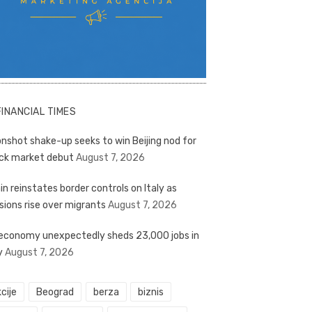
FINANCIAL TIMES
nshot shake-up seeks to win Beijing nod for
ck market debut
August 7, 2026
in reinstates border controls on Italy as
sions rise over migrants
August 7, 2026
economy unexpectedly sheds 23,000 jobs in
y
August 7, 2026
cije
Beograd
berza
biznis