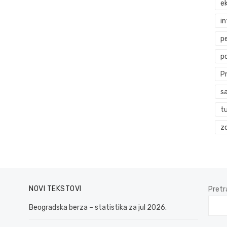
ek
i
p
p
P
s
t
zd
NOVI TEKSTOVI
Pretr
Beogradska berza – statistika za jul 2026.