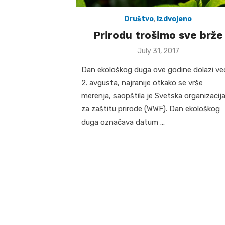
Društvo
,
Izdvojeno
Prirodu trošimo sve brže
Posted
July 31, 2017
on
Dan ekološkog duga ove godine dolazi ve
2. avgusta, najranije otkako se vrše
merenja, saopštila je Svetska organizacij
za zaštitu prirode (WWF). Dan ekološkog
duga označava datum …