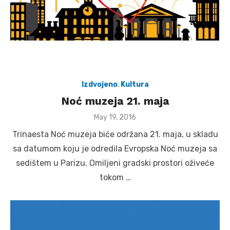
Izdvojeno
,
Kultura
Noć muzeja 21. maja
Posted
May 19, 2016
on
Trinaesta Noć muzeja biće održana 21. maja, u skladu
sa datumom koju je odredila Evropska Noć muzeja sa
sedištem u Parizu. Omiljeni gradski prostori oživeće
tokom …