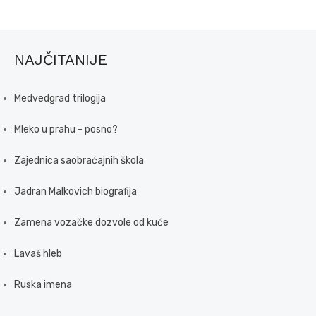
NAJČITANIJE
Medvedgrad trilogija
Mleko u prahu - posno?
Zajednica saobraćajnih škola
Jadran Malkovich biografija
Zamena vozačke dozvole od kuće
Lavaš hleb
Ruska imena