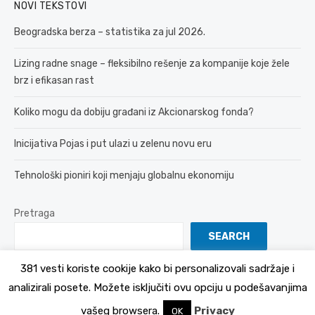
NOVI TEKSTOVI
Beogradska berza – statistika za jul 2026.
Lizing radne snage – fleksibilno rešenje za kompanije koje žele
brz i efikasan rast
Koliko mogu da dobiju građani iz Akcionarskog fonda?
Inicijativa Pojas i put ulazi u zelenu novu eru
Tehnološki pioniri koji menjaju globalnu ekonomiju
Pretraga
SEARCH
381 vesti koriste cookije kako bi personalizovali sadržaje i
analizirali posete. Možete isključiti ovu opciju u podešavanjima
© 2026 381 vesti
Politika Privatnosti
vašeg browsera.
Privacy
OK