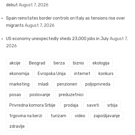
debut
August 7, 2026
Spain reinstates border controls on Italy as tensions rise over
migrants
August 7, 2026
US economy unexpectedly sheds 23,000 jobs in July
August 7,
2026
akcije
Beograd
berza
biznis
ekologija
ekonomija
Evropska Unija
internet
konkurs
marketing
mladi
penzioneri
poljoprivreda
posao
poslovanje
preduzetnici
Privredna komora Srbije
prodaja
saveti
srbija
trgovina na berzi
turizam
video
zapošljavanje
zdravlje