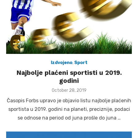
Izdvojeno
,
Sport
Najbolje plaćeni sportisti u 2019.
godini
Posted
October 28, 2019
on
Časopis Forbs upravo je objavio listu najbolje plaćenih
sportista u 2019. godini na planeti, preciznije, podaci
se odnose na period od juna prošle do juna …