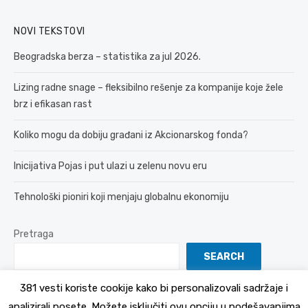
NOVI TEKSTOVI
Beogradska berza – statistika za jul 2026.
Lizing radne snage – fleksibilno rešenje za kompanije koje žele
brz i efikasan rast
Koliko mogu da dobiju građani iz Akcionarskog fonda?
Inicijativa Pojas i put ulazi u zelenu novu eru
Tehnološki pioniri koji menjaju globalnu ekonomiju
Pretraga
SEARCH
381 vesti koriste cookije kako bi personalizovali sadržaje i
analizirali posete. Možete isključiti ovu opciju u podešavanjima