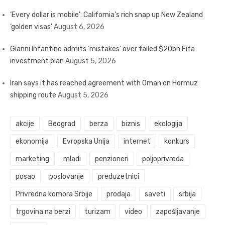
‘Every dollar is mobile’: California’s rich snap up New Zealand
‘golden visas’
August 6, 2026
Gianni Infantino admits ‘mistakes’ over failed $20bn Fifa
investment plan
August 5, 2026
Iran says it has reached agreement with Oman on Hormuz
shipping route
August 5, 2026
akcije
Beograd
berza
biznis
ekologija
ekonomija
Evropska Unija
internet
konkurs
marketing
mladi
penzioneri
poljoprivreda
posao
poslovanje
preduzetnici
Privredna komora Srbije
prodaja
saveti
srbija
trgovina na berzi
turizam
video
zapošljavanje