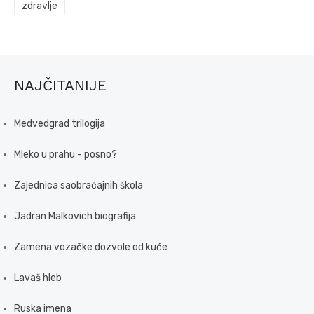
zdravlje
NAJČITANIJE
Medvedgrad trilogija
Mleko u prahu - posno?
Zajednica saobraćajnih škola
Jadran Malkovich biografija
Zamena vozačke dozvole od kuće
Lavaš hleb
Ruska imena