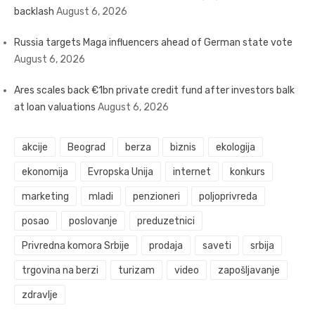
backlash
August 6, 2026
Russia targets Maga influencers ahead of German state vote
August 6, 2026
Ares scales back €1bn private credit fund after investors balk
at loan valuations
August 6, 2026
akcije
Beograd
berza
biznis
ekologija
ekonomija
Evropska Unija
internet
konkurs
marketing
mladi
penzioneri
poljoprivreda
posao
poslovanje
preduzetnici
Privredna komora Srbije
prodaja
saveti
srbija
trgovina na berzi
turizam
video
zapošljavanje
zdravlje