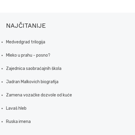
NAJČITANIJE
Medvedgrad trilogija
Mleko u prahu - posno?
Zajednica saobraćajnih škola
Jadran Malkovich biografija
Zamena vozačke dozvole od kuće
Lavaš hleb
Ruska imena