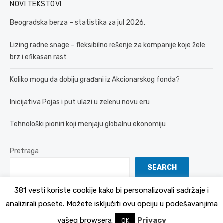
NOVI TEKSTOVI
Beogradska berza – statistika za jul 2026.
Lizing radne snage – fleksibilno rešenje za kompanije koje žele
brz i efikasan rast
Koliko mogu da dobiju građani iz Akcionarskog fonda?
Inicijativa Pojas i put ulazi u zelenu novu eru
Tehnološki pioniri koji menjaju globalnu ekonomiju
Pretraga
SEARCH
381 vesti koriste cookije kako bi personalizovali sadržaje i
analizirali posete. Možete isključiti ovu opciju u podešavanjima
© 2026 381 vesti
Politika Privatnosti
vašeg browsera.
Privacy
OK