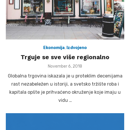
Ekonomija
,
Izdvojeno
Trguje se sve više regionalno
Posted
November 6, 2018
on
Globalna trgovina iskazala je u proteklim decenijama
rast nezabeležen u istoriji, a svetsko tržište roba i
kapitala opšte je prihvaćeno okruženje koje imaju u
vidu …