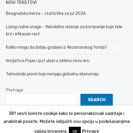
NOVI TEKSTOVI
Beogradska berza – statistika za jul 2026.
Lizing radne snage – fleksibilno rešenje za kompanije koje žele
brz i efikasan rast
Koliko mogu da dobiju građani iz Akcionarskog fonda?
Inicijativa Pojas i put ulazi u zelenu novu eru
Tehnološki pioniri koji menjaju globalnu ekonomiju
Pretraga
SEARCH
381 vesti koriste cookije kako bi personalizovali sadržaje i
analizirali posete. Možete isključiti ovu opciju u podešavanjima
© 2026 381 vesti
Politika Privatnosti
vašeg browsera.
Privacy
OK