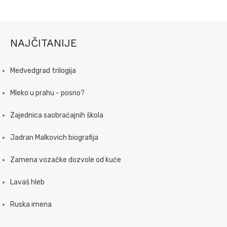
NAJČITANIJE
Medvedgrad trilogija
Mleko u prahu - posno?
Zajednica saobraćajnih škola
Jadran Malkovich biografija
Zamena vozačke dozvole od kuće
Lavaš hleb
Ruska imena