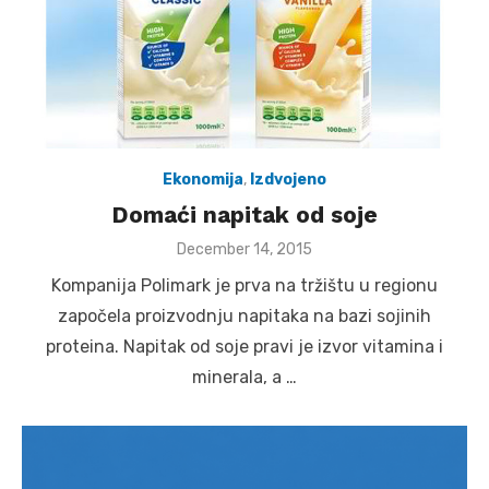
Ekonomija
,
Izdvojeno
Domaći napitak od soje
Posted
December 14, 2015
on
Kompanija Polimark je prva na tržištu u regionu
započela proizvodnju napitaka na bazi sojinih
proteina. Napitak od soje pravi je izvor vitamina i
minerala, a …