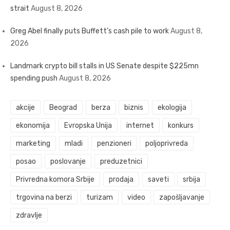
strait
August 8, 2026
Greg Abel finally puts Buffett’s cash pile to work
August 8,
2026
Landmark crypto bill stalls in US Senate despite $225mn
spending push
August 8, 2026
akcije
Beograd
berza
biznis
ekologija
ekonomija
Evropska Unija
internet
konkurs
marketing
mladi
penzioneri
poljoprivreda
posao
poslovanje
preduzetnici
Privredna komora Srbije
prodaja
saveti
srbija
trgovina na berzi
turizam
video
zapošljavanje
zdravlje