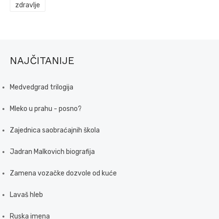
zdravlje
NAJČITANIJE
Medvedgrad trilogija
Mleko u prahu - posno?
Zajednica saobraćajnih škola
Jadran Malkovich biografija
Zamena vozačke dozvole od kuće
Lavaš hleb
Ruska imena