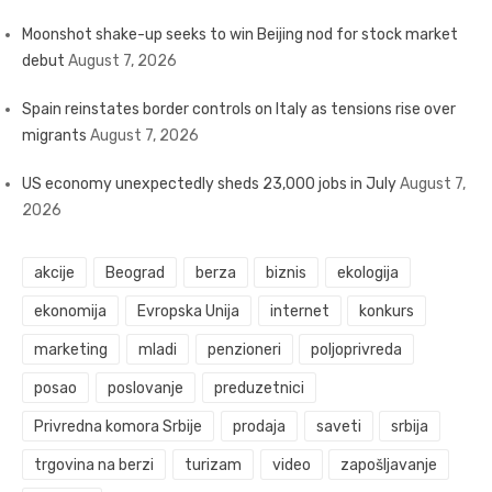
Moonshot shake-up seeks to win Beijing nod for stock market
debut
August 7, 2026
Spain reinstates border controls on Italy as tensions rise over
migrants
August 7, 2026
US economy unexpectedly sheds 23,000 jobs in July
August 7,
2026
akcije
Beograd
berza
biznis
ekologija
ekonomija
Evropska Unija
internet
konkurs
marketing
mladi
penzioneri
poljoprivreda
posao
poslovanje
preduzetnici
Privredna komora Srbije
prodaja
saveti
srbija
trgovina na berzi
turizam
video
zapošljavanje