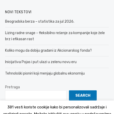
NOVI TEKSTOVI
Beogradska berza – statistika za jul 2026.
Lizing radne snage – fleksibilno rešenje za kompanije koje žele
brz i efikasan rast
Koliko mogu da dobiju građani iz Akcionarskog fonda?
Inicijativa Pojas i put ulazi u zelenu novu eru
Tehnološki pioniri koji menjaju globalnu ekonomiju
Pretraga
SEARCH
381 vesti koriste cookije kako bi personalizovali sadržaje i