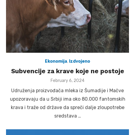
Ekonomija
,
Izdvojeno
Subvencije za krave koje ne postoje
Posted
February 6, 2024
on
Udruženja proizvođača mleka iz Šumadije i Mačve
upozoravaju da u Srbiji ima oko 80.000 fantomskih
krava i traže od države da spreči dalje zloupotrebe
sredstava …