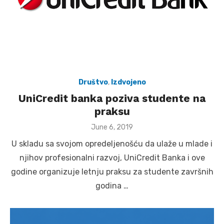
Društvo
,
Izdvojeno
UniCredit banka poziva studente na
praksu
Posted
June 6, 2019
on
U skladu sa svojom opredeljenošću da ulaže u mlade i
njihov profesionalni razvoj, UniCredit Banka i ove
godine organizuje letnju praksu za studente završnih
godina …