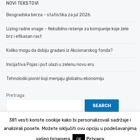
NOVI TEKSTOVI
Beogradska berza – statistika za jul 2026.
Lizing radne snage – fleksibilno rešenje za kompanije koje žele
brz i efikasan rast
Koliko mogu da dobiju građani iz Akcionarskog fonda?
Inicijativa Pojas i put ulazi u zelenu novu eru
Tehnološki pioniri koji menjaju globalnu ekonomiju
Pretraga
SEARCH
381 vesti koriste cookije kako bi personalizovali sadržaje i
analizirali posete. Možete isključiti ovu opciju u podešavanjima
© 2026 381 vesti
Politika Privatnosti
vašeg browsera.
Privacy
OK