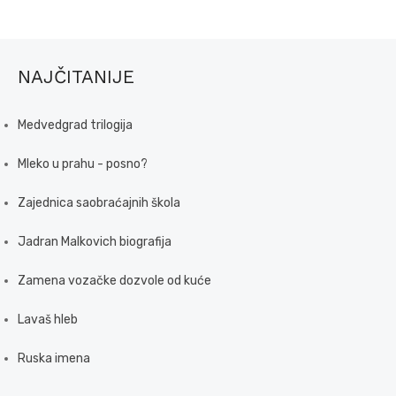
NAJČITANIJE
Medvedgrad trilogija
Mleko u prahu - posno?
Zajednica saobraćajnih škola
Jadran Malkovich biografija
Zamena vozačke dozvole od kuće
Lavaš hleb
Ruska imena