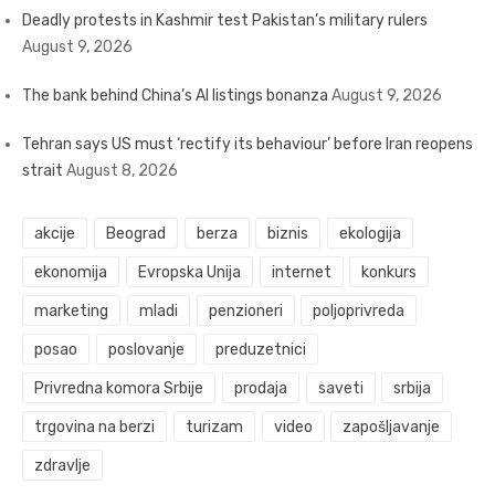
Deadly protests in Kashmir test Pakistan’s military rulers
August 9, 2026
The bank behind China’s AI listings bonanza
August 9, 2026
Tehran says US must ‘rectify its behaviour’ before Iran reopens
strait
August 8, 2026
akcije
Beograd
berza
biznis
ekologija
ekonomija
Evropska Unija
internet
konkurs
marketing
mladi
penzioneri
poljoprivreda
posao
poslovanje
preduzetnici
Privredna komora Srbije
prodaja
saveti
srbija
trgovina na berzi
turizam
video
zapošljavanje
zdravlje