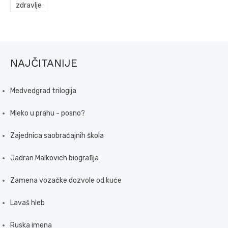
zdravlje
NAJČITANIJE
Medvedgrad trilogija
Mleko u prahu - posno?
Zajednica saobraćajnih škola
Jadran Malkovich biografija
Zamena vozačke dozvole od kuće
Lavaš hleb
Ruska imena