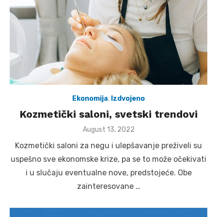
Ekonomija
,
Izdvojeno
Kozmetički saloni, svetski trendovi
Posted
August 13, 2022
on
Kozmetički saloni za negu i ulepšavanje preživeli su
uspešno sve ekonomske krize, pa se to može očekivati
i u slučaju eventualne nove, predstojeće. Obe
zainteresovane …