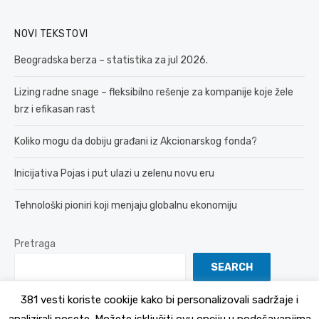
NOVI TEKSTOVI
Beogradska berza – statistika za jul 2026.
Lizing radne snage – fleksibilno rešenje za kompanije koje žele
brz i efikasan rast
Koliko mogu da dobiju građani iz Akcionarskog fonda?
Inicijativa Pojas i put ulazi u zelenu novu eru
Tehnološki pioniri koji menjaju globalnu ekonomiju
Pretraga
SEARCH
381 vesti koriste cookije kako bi personalizovali sadržaje i