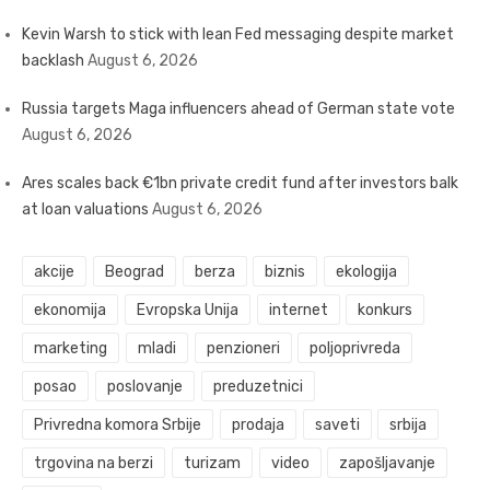
Kevin Warsh to stick with lean Fed messaging despite market
backlash
August 6, 2026
Russia targets Maga influencers ahead of German state vote
August 6, 2026
Ares scales back €1bn private credit fund after investors balk
at loan valuations
August 6, 2026
akcije
Beograd
berza
biznis
ekologija
ekonomija
Evropska Unija
internet
konkurs
marketing
mladi
penzioneri
poljoprivreda
posao
poslovanje
preduzetnici
Privredna komora Srbije
prodaja
saveti
srbija
trgovina na berzi
turizam
video
zapošljavanje