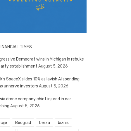
FINANCIAL TIMES
gressive Democrat wins in Michigan in rebuke
party establishment
August 5, 2026
k’s SpaceX slides 10% as lavish AI spending
ns unnerve investors
August 5, 2026
sia drone company chief injured in car
bing
August 5, 2026
cije
Beograd
berza
biznis