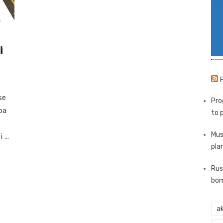
i
se
Pro
ba
to 
Mus
i …
pla
Rus
bom
ak