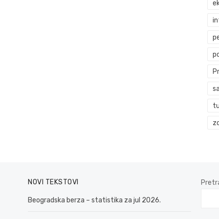
ek
i
p
p
P
s
t
zd
NOVI TEKSTOVI
Pretr
Beogradska berza – statistika za jul 2026.