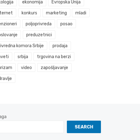
ologija
ekonomija
Evropska Unija
nternet
konkurs
marketing
mladi
enzioneri
poljoprivreda
posao
oslovanje
preduzetnici
rivredna komora Srbije
prodaja
aveti
srbija
trgovina na berzi
urizam
video
zapošljavanje
ravlje
aga
SEARCH