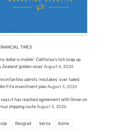
FINANCIAL TIMES
ry dollar is mobile’: California’s rich snap up
 Zealand ‘golden visas’
August 6, 2026
nni Infantino admits ‘mistakes’ over failed
bn Fifa investment plan
August 5, 2026
n says it has reached agreement with Oman on
muz shipping route
August 5, 2026
cije
Beograd
berza
biznis