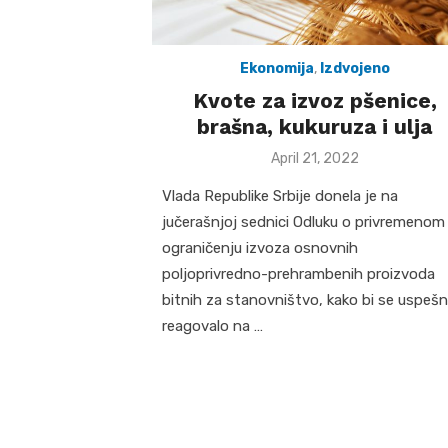
Ekonomija
,
Izdvojeno
Kvote za izvoz pšenice,
brašna, kukuruza i ulja
Posted
April 21, 2022
on
Vlada Republike Srbije donela je na
jučerašnjoj sednici Odluku o privremenom
ograničenju izvoza osnovnih
poljoprivredno-prehrambenih proizvoda
bitnih za stanovništvo, kako bi se uspeš
reagovalo na …