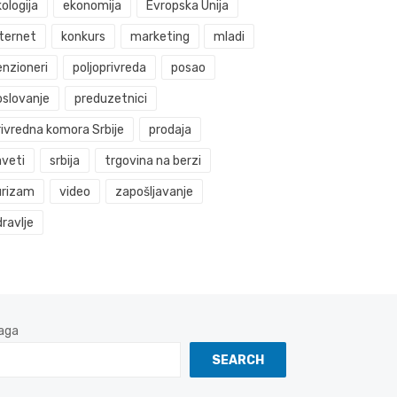
ologija
ekonomija
Evropska Unija
nternet
konkurs
marketing
mladi
enzioneri
poljoprivreda
posao
oslovanje
preduzetnici
rivredna komora Srbije
prodaja
aveti
srbija
trgovina na berzi
urizam
video
zapošljavanje
ravlje
aga
SEARCH