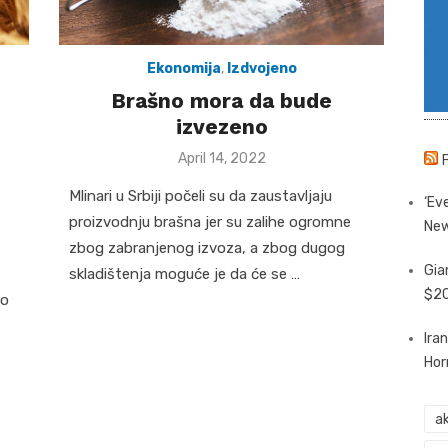
Ekonomija
,
Izdvojeno
Brašno mora da bude
izvezeno
Posted
April 14, 2022
on
Mlinari u Srbiji počeli su da zaustavljaju
‘Eve
proizvodnju brašna jer su zalihe ogromne
New
zbog zabranjenog izvoza, a zbog dugog
Gia
skladištenja moguće je da će se …
$20
no
Ira
Hor
ak