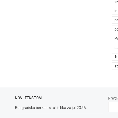
ek
i
p
p
P
s
t
zd
NOVI TEKSTOVI
Pretr
Beogradska berza – statistika za jul 2026.