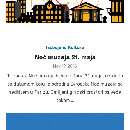
Izdvojeno
,
Kultura
Noć muzeja 21. maja
Posted
May 19, 2016
on
Trinaesta Noć muzeja biće održana 21. maja, u skladu
sa datumom koju je odredila Evropska Noć muzeja sa
sedištem u Parizu. Omiljeni gradski prostori oživeće
tokom …