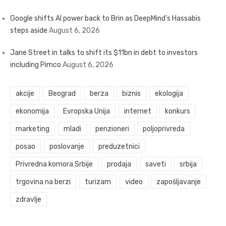
Google shifts AI power back to Brin as DeepMind’s Hassabis
steps aside
August 6, 2026
Jane Street in talks to shift its $11bn in debt to investors
including Pimco
August 6, 2026
akcije
Beograd
berza
biznis
ekologija
ekonomija
Evropska Unija
internet
konkurs
marketing
mladi
penzioneri
poljoprivreda
posao
poslovanje
preduzetnici
Privredna komora Srbije
prodaja
saveti
srbija
trgovina na berzi
turizam
video
zapošljavanje
zdravlje