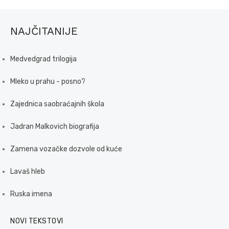
NAJČITANIJE
Medvedgrad trilogija
Mleko u prahu - posno?
Zajednica saobraćajnih škola
Jadran Malkovich biografija
Zamena vozačke dozvole od kuće
Lavaš hleb
Ruska imena
NOVI TEKSTOVI