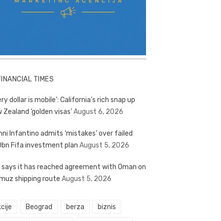
FINANCIAL TIMES
ry dollar is mobile’: California’s rich snap up
 Zealand ‘golden visas’
August 6, 2026
nni Infantino admits ‘mistakes’ over failed
bn Fifa investment plan
August 5, 2026
n says it has reached agreement with Oman on
muz shipping route
August 5, 2026
cije
Beograd
berza
biznis