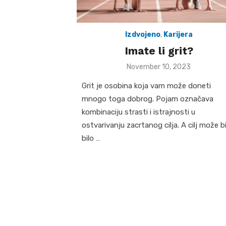
Izdvojeno
,
Karijera
Imate li grit?
Posted
November 10, 2023
on
Grit je osobina koja vam može doneti
mnogo toga dobrog. Pojam označava
kombinaciju strasti i istrajnosti u
ostvarivanju zacrtanog cilja. A cilj može bi
bilo …