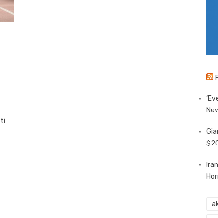
‘Eve
New
ti
Gia
$20
Ira
Hor
ak