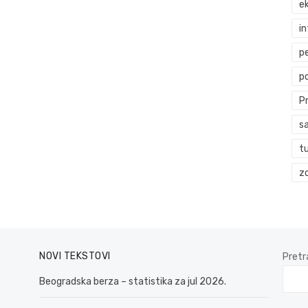
ek
i
p
p
P
s
t
zd
NOVI TEKSTOVI
Pretr
Beogradska berza – statistika za jul 2026.