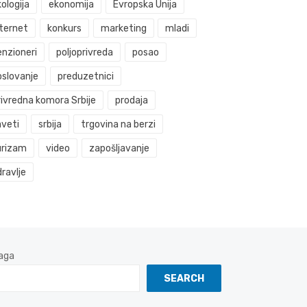
ologija
ekonomija
Evropska Unija
nternet
konkurs
marketing
mladi
enzioneri
poljoprivreda
posao
oslovanje
preduzetnici
rivredna komora Srbije
prodaja
aveti
srbija
trgovina na berzi
urizam
video
zapošljavanje
ravlje
aga
SEARCH