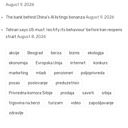
August 9, 2026
The bank behind China’s AI listings bonanza
August 9, 2026
Tehran says US must ‘rectify its behaviour’ before Iran reopens
strait
August 8, 2026
akcije
Beograd
berza
biznis
ekologija
ekonomija
Evropska Unija
internet
konkurs
marketing
mladi
penzioneri
poljoprivreda
posao
poslovanje
preduzetnici
Privredna komora Srbije
prodaja
saveti
srbija
trgovina na berzi
turizam
video
zapošljavanje
zdravlje