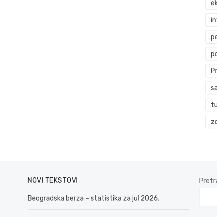
ek
i
p
p
P
s
t
zd
NOVI TEKSTOVI
Pretr
Beogradska berza – statistika za jul 2026.