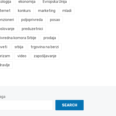
ologija
ekonomija
Evropska Unija
nternet
konkurs
marketing
mladi
enzioneri
poljoprivreda
posao
oslovanje
preduzetnici
rivredna komora Srbije
prodaja
aveti
srbija
trgovina na berzi
urizam
video
zapošljavanje
ravlje
aga
SEARCH