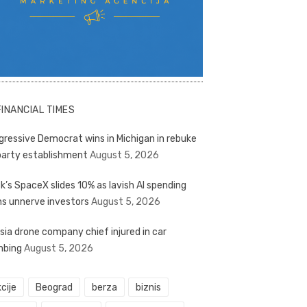
FINANCIAL TIMES
gressive Democrat wins in Michigan in rebuke
party establishment
August 5, 2026
k’s SpaceX slides 10% as lavish AI spending
ns unnerve investors
August 5, 2026
sia drone company chief injured in car
bing
August 5, 2026
cije
Beograd
berza
biznis