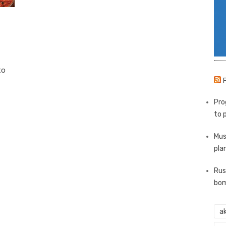
to
Pro
to 
Mus
pla
Rus
bom
ak