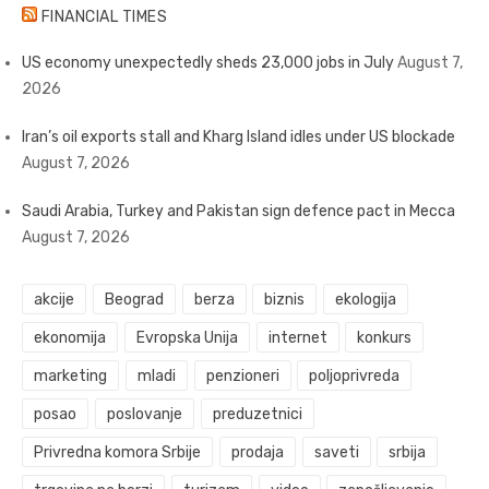
FINANCIAL TIMES
US economy unexpectedly sheds 23,000 jobs in July
August 7,
2026
Iran’s oil exports stall and Kharg Island idles under US blockade
August 7, 2026
Saudi Arabia, Turkey and Pakistan sign defence pact in Mecca
August 7, 2026
akcije
Beograd
berza
biznis
ekologija
ekonomija
Evropska Unija
internet
konkurs
marketing
mladi
penzioneri
poljoprivreda
posao
poslovanje
preduzetnici
Privredna komora Srbije
prodaja
saveti
srbija