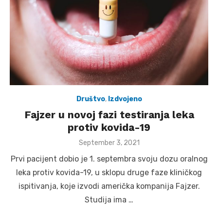
Društvo
,
Izdvojeno
Fajzer u novoj fazi testiranja leka
protiv kovida-19
Posted
September 3, 2021
on
Prvi pacijent dobio je 1. septembra svoju dozu oralnog
leka protiv kovida-19, u sklopu druge faze kliničkog
ispitivanja, koje izvodi američka kompanija Fajzer.
Studija ima …