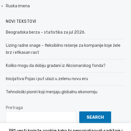
Ruska imena
NOVI TEKSTOVI
Beogradska berza – statistika za jul 2026.
Lizing radne snage – fleksibilno rešenje za kompanije koje žele
brz i efikasan rast
Koliko mogu da dobiju građani iz Akcionarskog fonda?
Inicijativa Pojas i put ulazi u zelenu novu eru
Tehnološki pioniri koji menjaju globalnu ekonomiju
Pretraga
SEARCH
381 vesti koriste cookije kako bi personalizovali sadržaje i