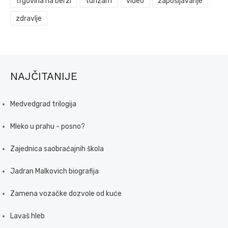
trgovina na berzi
turizam
video
zapošljavanje
zdravlje
NAJČITANIJE
Medvedgrad trilogija
Mleko u prahu - posno?
Zajednica saobraćajnih škola
Jadran Malkovich biografija
Zamena vozačke dozvole od kuće
Lavaš hleb