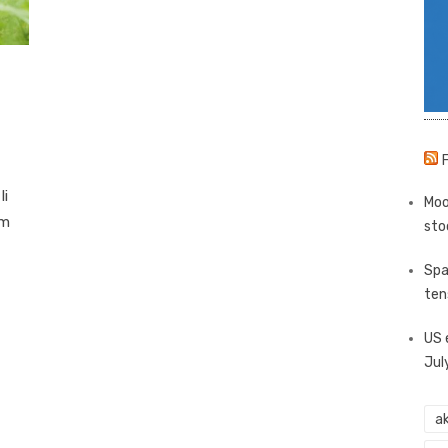
li
Moo
im
sto
Spa
ten
US 
Jul
ak