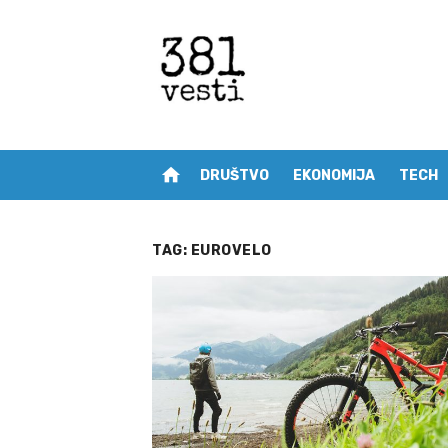
Skip
to
content
home
DRUŠTVO
EKONOMIJA
TECH
TAG:
EUROVELO