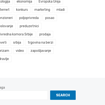
ologija
ekonomija
Evropska Unija
nternet
konkurs
marketing
mladi
enzioneri
poljoprivreda
posao
oslovanje
preduzetnici
rivredna komora Srbije
prodaja
aveti
srbija
trgovina na berzi
urizam
video
zapošljavanje
ravlje
aga
SEARCH