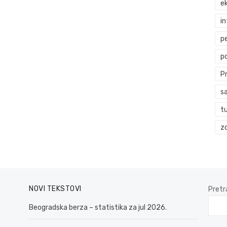
ek
i
p
p
P
s
t
zd
NOVI TEKSTOVI
Pretr
Beogradska berza – statistika za jul 2026.