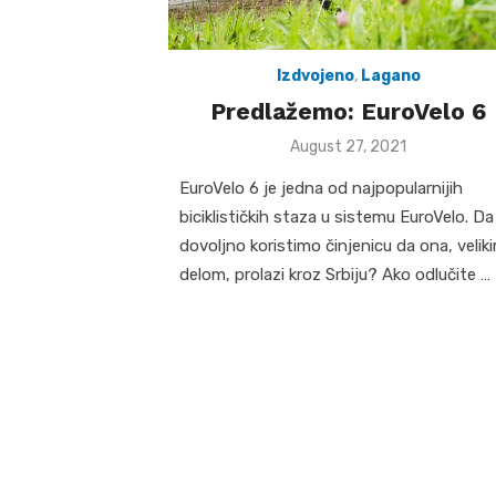
Izdvojeno
,
Lagano
Predlažemo: EuroVelo 6
Posted
August 27, 2021
on
EuroVelo 6 je jedna od najpopularnijih
biciklističkih staza u sistemu EuroVelo. Da 
dovoljno koristimo činjenicu da ona, velik
delom, prolazi kroz Srbiju? Ako odlučite …