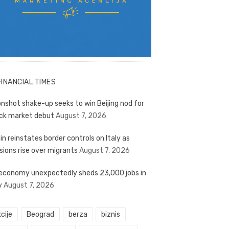
FINANCIAL TIMES
nshot shake-up seeks to win Beijing nod for
ck market debut
August 7, 2026
in reinstates border controls on Italy as
sions rise over migrants
August 7, 2026
economy unexpectedly sheds 23,000 jobs in
y
August 7, 2026
cije
Beograd
berza
biznis