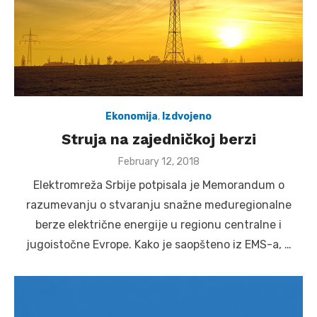
Ekonomija
,
Izdvojeno
Struja na zajedničkoj berzi
Posted
February 12, 2018
on
Elektromreža Srbije potpisala je Memorandum o
razumevanju o stvaranju snažne međuregionalne
berze električne energije u regionu centralne i
jugoistočne Evrope. Kako je saopšteno iz EMS-a, …