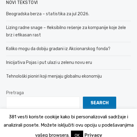
NOVI TEKSTOVI
Beogradska berza – statistika za jul 2026.
Lizing radne snage – fleksibilno rešenje za kompanije koje žele
brz i efikasan rast
Koliko mogu da dobiju građani iz Akcionarskog fonda?
Inicijativa Pojas i put ulazi u zelenu novu eru
Tehnološki pioniri koji menjaju globalnu ekonomiju
Pretraga
SEARCH
381 vesti koriste cookije kako bi personalizovali sadržaje i
analizirali posete. Možete isključiti ovu opciju u podešavanjima
© 2026 381 vesti
Politika Privatnosti
vašeg browsera.
Privacy
OK