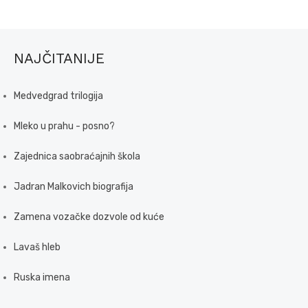
NAJČITANIJE
Medvedgrad trilogija
Mleko u prahu - posno?
Zajednica saobraćajnih škola
Jadran Malkovich biografija
Zamena vozačke dozvole od kuće
Lavaš hleb
Ruska imena