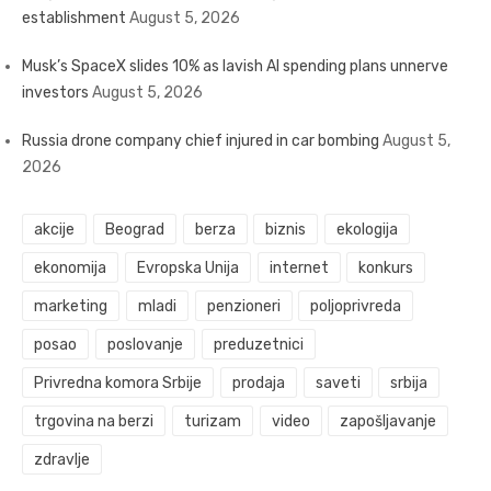
establishment
August 5, 2026
Musk’s SpaceX slides 10% as lavish AI spending plans unnerve
investors
August 5, 2026
Russia drone company chief injured in car bombing
August 5,
2026
akcije
Beograd
berza
biznis
ekologija
ekonomija
Evropska Unija
internet
konkurs
marketing
mladi
penzioneri
poljoprivreda
posao
poslovanje
preduzetnici
Privredna komora Srbije
prodaja
saveti
srbija
trgovina na berzi
turizam
video
zapošljavanje
zdravlje