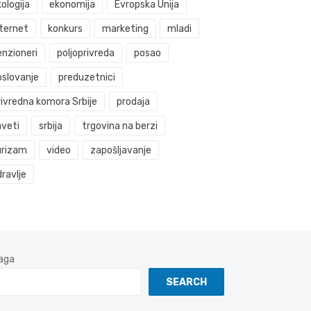
ologija
ekonomija
Evropska Unija
nternet
konkurs
marketing
mladi
enzioneri
poljoprivreda
posao
oslovanje
preduzetnici
rivredna komora Srbije
prodaja
aveti
srbija
trgovina na berzi
urizam
video
zapošljavanje
ravlje
aga
SEARCH