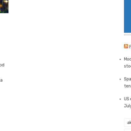
Moo
 od
sto
Spa
ka
ten
US 
Jul
ak