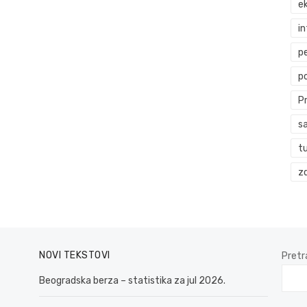
ek
i
p
p
P
s
t
zd
NOVI TEKSTOVI
Pretr
Beogradska berza – statistika za jul 2026.