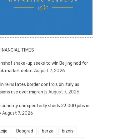
FINANCIAL TIMES
nshot shake-up seeks to win Beijing nod for
ck market debut
August 7, 2026
in reinstates border controls on Italy as
sions rise over migrants
August 7, 2026
economy unexpectedly sheds 23,000 jobs in
y
August 7, 2026
cije
Beograd
berza
biznis