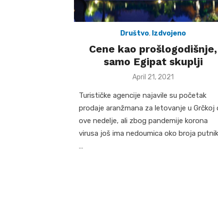
Društvo
,
Izdvojeno
Cene kao prošlogodišnje,
samo Egipat skuplji
Posted
April 21, 2021
on
Turističke agencije najavile su početak
prodaje aranžmana za letovanje u Grčkoj
ove nedelje, ali zbog pandemije korona
virusa još ima nedoumica oko broja putni
…