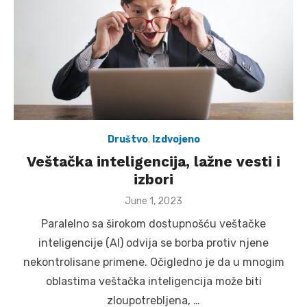
Društvo
,
Izdvojeno
Veštačka inteligencija, lažne vesti i
izbori
Posted
June 1, 2023
on
Paralelno sa širokom dostupnošću veštačke
inteligencije (AI) odvija se borba protiv njene
nekontrolisane primene. Očigledno je da u mnogim
oblastima veštačka inteligencija može biti
zloupotrebljena, …