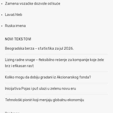
Zamena vozačke dozvole od kuće
Lavaš hleb
Ruska imena
NOVI TEKSTOVI
Beogradska berza – statistika za jul 2026.
Lizing radne snage – fleksibilno rešenje za kompanije koje žele
brz i efikasan rast
Koliko mogu da dobiju građani iz Akcionarskog fonda?
Inicijativa Pojas i put ulazi u zelenu novu eru
Tehnološki pioniri koji menjaju globalnu ekonomiju