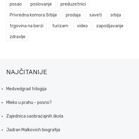
posao
poslovanje
preduzetnici
Privredna komora Srbije
prodaja
saveti
srbija
trgovina na berzi
turizam
video
zapošljavanje
zdravlje
NAJČITANIJE
Medvedgrad trilogija
Mleko u prahu - posno?
Zajednica saobraćajnih škola
Jadran Malkovich biografija