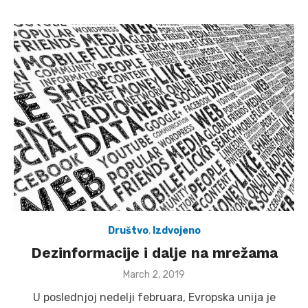
Društvo
,
Izdvojeno
Dezinformacije i dalje na mrežama
Posted
March 2, 2019
on
U poslednjoj nedelji februara, Evropska unija je