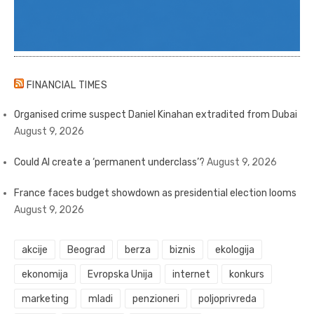
FINANCIAL TIMES
Organised crime suspect Daniel Kinahan extradited from Dubai
August 9, 2026
Could AI create a ‘permanent underclass’?
August 9, 2026
France faces budget showdown as presidential election looms
August 9, 2026
akcije
Beograd
berza
biznis
ekologija
ekonomija
Evropska Unija
internet
konkurs
marketing
mladi
penzioneri
poljoprivreda