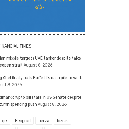
FINANCIAL TIMES
nian missile targets UAE tanker despite talks
reopen strait
August 8, 2026
g Abel finally puts Buffett’s cash pile to work
ust 8, 2026
dmark crypto bill stalls in US Senate despite
5mn spending push
August 8, 2026
cije
Beograd
berza
biznis