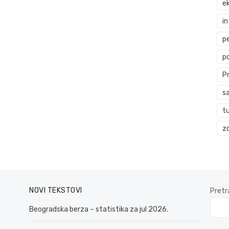
ek
i
p
p
P
s
t
zd
NOVI TEKSTOVI
Pretr
Beogradska berza – statistika za jul 2026.