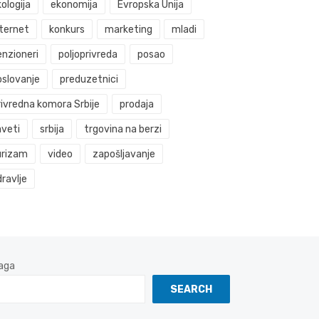
ologija
ekonomija
Evropska Unija
nternet
konkurs
marketing
mladi
enzioneri
poljoprivreda
posao
oslovanje
preduzetnici
rivredna komora Srbije
prodaja
aveti
srbija
trgovina na berzi
urizam
video
zapošljavanje
ravlje
aga
SEARCH