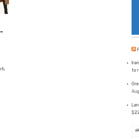
e-
a
Ira
ti.
to 
Gre
Aug
Lan
$22
ak