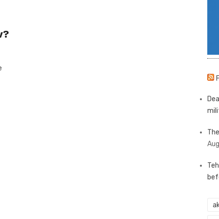
v?
e
Dea
mili
The
Aug
Teh
bef
ak