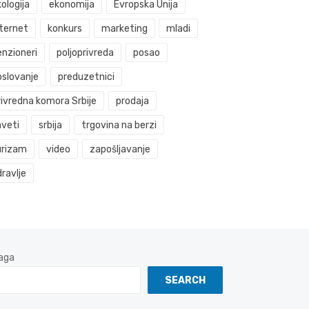
ologija
ekonomija
Evropska Unija
nternet
konkurs
marketing
mladi
enzioneri
poljoprivreda
posao
oslovanje
preduzetnici
rivredna komora Srbije
prodaja
aveti
srbija
trgovina na berzi
urizam
video
zapošljavanje
ravlje
aga
SEARCH