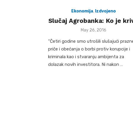
Ekonomija
,
Izdvojeno
Slučaj Agrobanka: Ko je kri
Posted
May 26, 2016
on
“Četiri godine smo utrošili slušajući prazn
priče i obećanja o borbi protiv korupcije i
kriminala kao i stvaranju ambijenta za
dolazak novih investitora. Ni nakon …