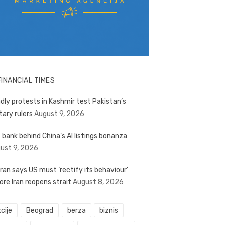
FINANCIAL TIMES
dly protests in Kashmir test Pakistan’s
tary rulers
August 9, 2026
 bank behind China’s AI listings bonanza
ust 9, 2026
ran says US must ‘rectify its behaviour’
ore Iran reopens strait
August 8, 2026
cije
Beograd
berza
biznis