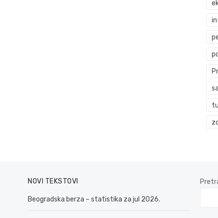
ek
i
p
p
P
s
t
zd
NOVI TEKSTOVI
Pretr
Beogradska berza – statistika za jul 2026.