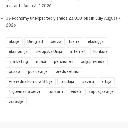
migrants
August 7, 2026
US economy unexpectedly sheds 23,000 jobs in July
August 7,
2026
akcije
Beograd
berza
biznis
ekologija
ekonomija
Evropska Unija
internet
konkurs
marketing
mladi
penzioneri
poljoprivreda
posao
poslovanje
preduzetnici
Privredna komora Srbije
prodaja
saveti
srbija
trgovina na berzi
turizam
video
zapošljavanje
zdravlje