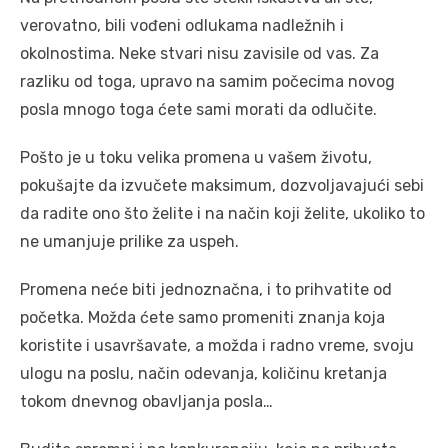
verovatno, bili vođeni odlukama nadležnih i
okolnostima. Neke stvari nisu zavisile od vas. Za
razliku od toga, upravo na samim počecima novog
posla mnogo toga ćete sami morati da odlučite.
Pošto je u toku velika promena u vašem životu,
pokušajte da izvučete maksimum, dozvoljavajući sebi
da radite ono što želite i na način koji želite, ukoliko to
ne umanjuje prilike za uspeh.
Promena neće biti jednoznačna, i to prihvatite od
početka. Možda ćete samo promeniti znanja koja
koristite i usavršavate, a možda i radno vreme, svoju
ulogu na poslu, način odevanja, količinu kretanja
tokom dnevnog obavljanja posla…