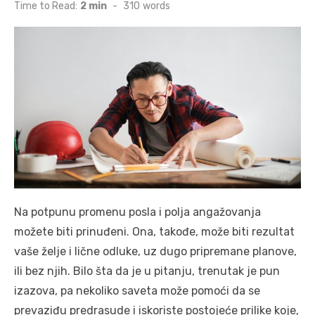
on
Time to Read:
2 min
-
310
words
Na potpunu promenu posla i polja angažovanja
možete biti prinuđeni. Ona, takođe, može biti rezultat
vaše želje i lične odluke, uz dugo pripremane planove,
ili bez njih. Bilo šta da je u pitanju, trenutak je pun
izazova, pa nekoliko saveta može pomoći da se
prevaziđu predrasude i iskoriste postojeće prilike koje,