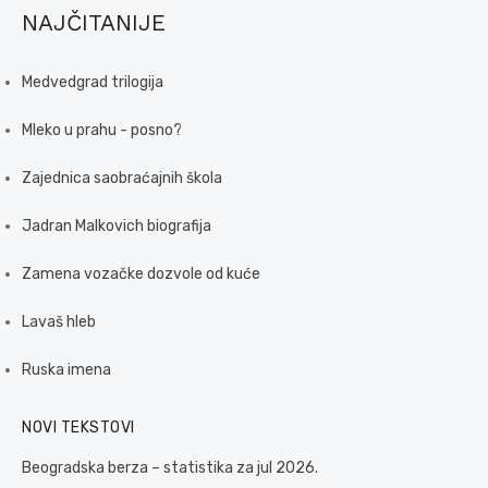
NAJČITANIJE
Medvedgrad trilogija
Mleko u prahu - posno?
Zajednica saobraćajnih škola
Jadran Malkovich biografija
Zamena vozačke dozvole od kuće
Lavaš hleb
Ruska imena
NOVI TEKSTOVI
Beogradska berza – statistika za jul 2026.