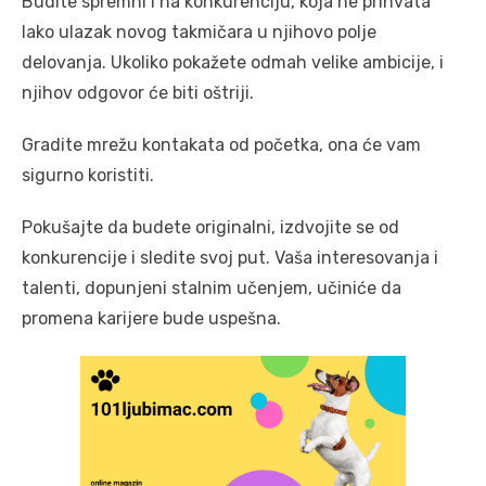
Budite spremni i na konkurenciju, koja ne prihvata
lako ulazak novog takmičara u njihovo polje
delovanja. Ukoliko pokažete odmah velike ambicije, i
njihov odgovor će biti oštriji.
Gradite mrežu kontakata od početka, ona će vam
sigurno koristiti.
Pokušajte da budete originalni, izdvojite se od
konkurencije i sledite svoj put. Vaša interesovanja i
talenti, dopunjeni stalnim učenjem, učiniće da
promena karijere bude uspešna.