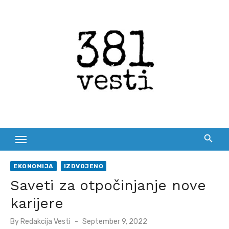
Skip
to
content
EKONOMIJA
IZDVOJENO
Saveti za otpočinjanje nove
karijere
Posted
By
Redakcija Vesti
September 9, 2022