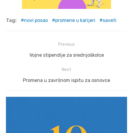
Tag:
novi posao
promene u karijeri
saveti
Post
Previous
navigation
Previous
Vojne stipendije za srednjoškolce
post:
Next
Next
Promena u završnom ispitu za osnovce
post: