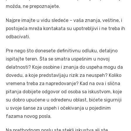
možda, ne prepoznajete.
Najpre imajte u vidu sledeće – vaša znanja, veštine, i
postojeća mreža kontakata su upotrebljivi i ne treba ih
odbacivati.
Pre nego što donesete definitivnu odluku, detaljno
ispitajte teren. Šta se smatra uspešnim u novoj
delatnosti? Koje osobine i znanja do uspeha mogu da
dovedu, a koje predstavljaju rizik za neuspeh? Koliko
vremena treba za napredovanje? Kad na ova i slična
pitanja dobijete odgovor od osoba sa iskustvom, koje
su dobro upućene u određenu oblast, bićete sigurniji
u svoje šanse za uspeh i očekivanja u pojedinim
fazama novog posla.
Na prethodnom poslu ste stekli iskustva ali ste,