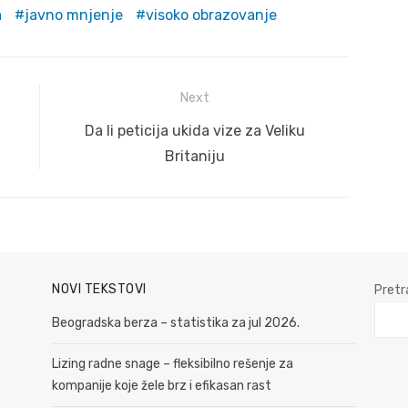
a
javno mnjenje
visoko obrazovanje
Next
Next
Da li peticija ukida vize za Veliku
post:
Britaniju
NOVI TEKSTOVI
Pretr
Beogradska berza – statistika za jul 2026.
Lizing radne snage – fleksibilno rešenje za
kompanije koje žele brz i efikasan rast