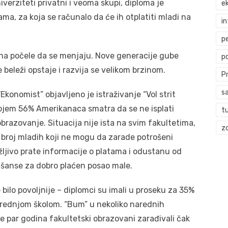
verziteti privatni i veoma skupi, diploma je
ek
a, za koja se računalo da će ih otplatiti mladi na
i
p
ina počele da se menjaju. Nove generacije gube
p
e beleži opstaje i razvija se velikom brzinom.
P
s
konomist” objavljeno je istraživanje “Vol strit
ojem 56% Amerikanaca smatra da se ne isplati
t
brazovanje. Situacija nije ista na svim fakultetima,
zd
 broj mladih koji ne mogu da zarade potrošeni
ljivo prate informacije o platama i odustanu od
a šanse za dobro plaćen posao male.
 bilo povoljnije – diplomci su imali u proseku za 35%
rednjom školom. “Bum” u nekoliko narednih
re par godina fakultetski obrazovani zarađivali čak