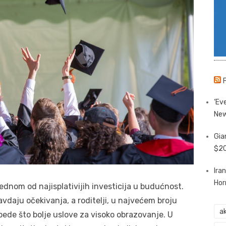
‘Eve
New
Gia
$20
Ira
Hor
dnom od najisplativijih investicija u budućnost.
vdaju očekivanja, a roditelji, u najvećem broju
ak
bede što bolje uslove za visoko obrazovanje. U