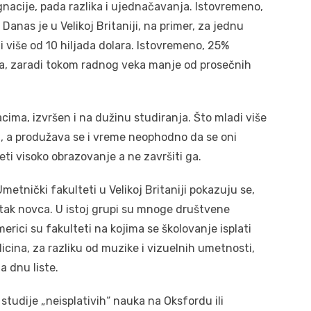
nacije, pada razlika i ujednačavanja. Istovremeno,
anas je u Velikoj Britaniji, na primer, za jednu
i više od 10 hiljada dolara. Istovremeno, 25%
ka, zaradi tokom radnog veka manje od prosečnih
cima, izvršen i na dužinu studiranja. Što mladi više
u, a produžava se i vreme neophodno da se oni
eti visoko obrazovanje a ne završiti ga.
metnički fakulteti u Velikoj Britaniji pokazuju se,
itak novca. U istoj grupi su mnoge društvene
Americi su fakulteti na kojima se školovanje isplati
cina, za razliku od muzike i vizuelnih umetnosti,
na dnu liste.
 studije „neisplativih“ nauka na Oksfordu ili