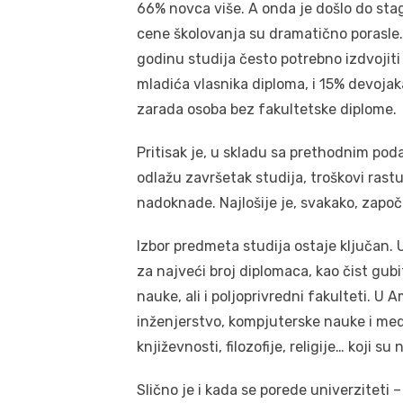
66% novca više. A onda je došlo do stag
cene školovanja su dramatično porasle. D
godinu studija često potrebno izdvojiti 
mladića vlasnika diploma, i 15% devoja
zarada osoba bez fakultetske diplome.
Pritisak je, u skladu sa prethodnim poda
odlažu završetak studija, troškovi rast
nadoknade. Najlošije je, svakako, započ
Izbor predmeta studija ostaje ključan. U
za najveći broj diplomaca, kao čist gub
nauke, ali i poljoprivredni fakulteti. U 
inženjerstvo, kompjuterske nauke i medi
književnosti, filozofije, religije… koji su 
Slično je i kada se porede univerziteti –