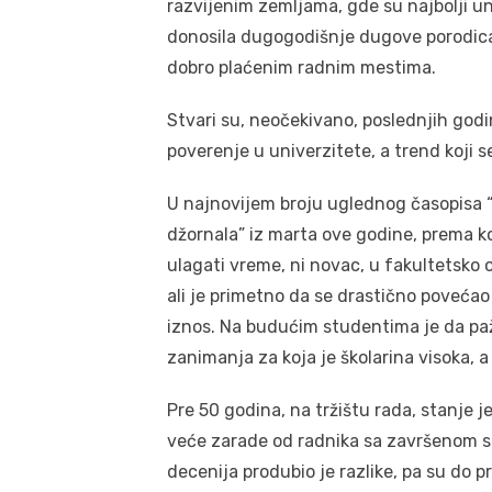
razvijenim zemljama, gde su najbolji uni
donosila dugogodišnje dugove porodicam
dobro plaćenim radnim mestima.
Stvari su, neočekivano, poslednjih god
poverenje u univerzitete, a trend koji s
U najnovijem broju uglednog časopisa “E
džornala” iz marta ove godine, prema k
ulagati vreme, ni novac, u fakultetsko o
ali je primetno da se drastično povećao
iznos. Na budućim studentima je da paž
zanimanja za koja je školarina visoka, 
Pre 50 godina, na tržištu rada, stanje je
veće zarade od radnika sa završenom s
decenija produbio je razlike, pa su do p