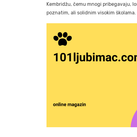
Kembridžu, čemu mnogi pribegavaju, lošij
poznatim, ali solidnim visokim školama.