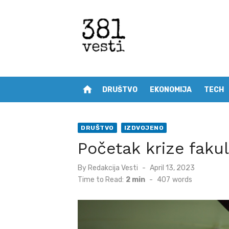
Skip
to
content
home
DRUŠTVO
EKONOMIJA
TECH
DRUŠTVO
IZDVOJENO
Početak krize faku
Posted
By
Redakcija Vesti
April 13, 2023
on
Time to Read:
2 min
-
407
words