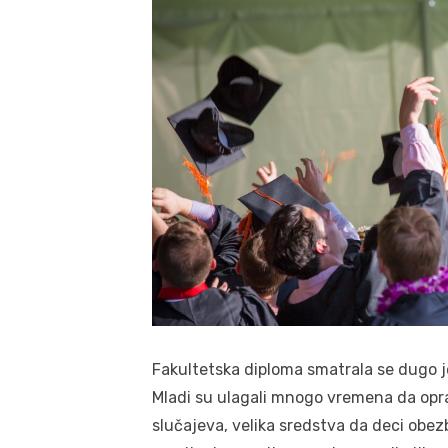
Fakultetska diploma smatrala se dugo je
Mladi su ulagali mnogo vremena da opra
slučajeva, velika sredstva da deci obez