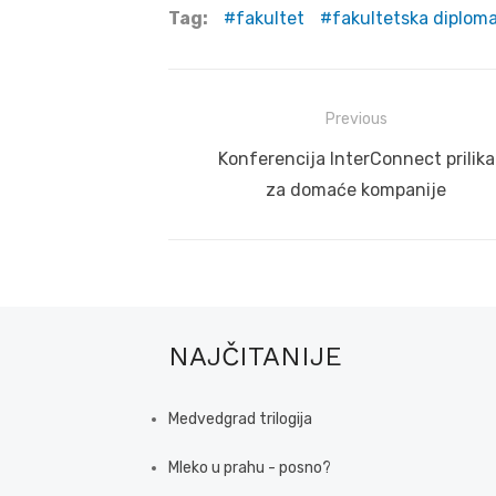
Tag:
fakultet
fakultetska diplom
Post
Previous
navigation
Previous
Konferencija InterConnect prilika
post:
za domaće kompanije
NAJČITANIJE
Medvedgrad trilogija
Mleko u prahu - posno?