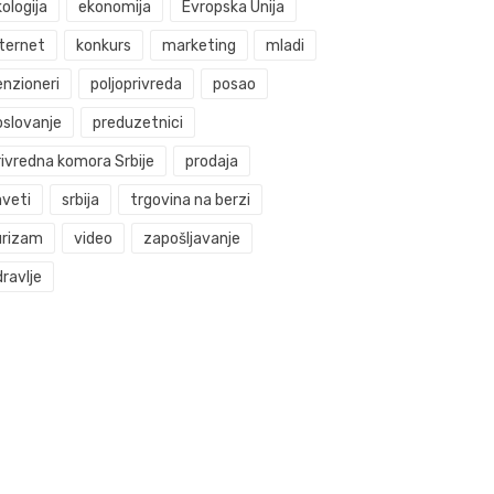
ologija
ekonomija
Evropska Unija
nternet
konkurs
marketing
mladi
enzioneri
poljoprivreda
posao
oslovanje
preduzetnici
rivredna komora Srbije
prodaja
aveti
srbija
trgovina na berzi
urizam
video
zapošljavanje
ravlje