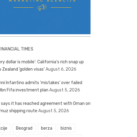
FINANCIAL TIMES
ry dollar is mobile’: California’s rich snap up
 Zealand ‘golden visas’
August 6, 2026
nni Infantino admits ‘mistakes’ over failed
bn Fifa investment plan
August 5, 2026
n says it has reached agreement with Oman on
muz shipping route
August 5, 2026
cije
Beograd
berza
biznis