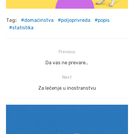
Tag:
domaćinstva
poljoprivreda
popis
statistika
Post
Previous
navigation
Previous
Da vas ne prevare…
post:
Next
Next
Za lečenje u inostranstvu
post: