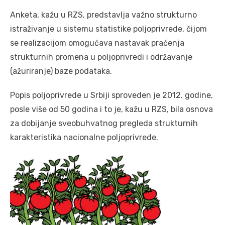
Anketa, kažu u RZS, predstavlja važno strukturno
istraživanje u sistemu statistike poljoprivrede, čijom
se realizacijom omogućava nastavak praćenja
strukturnih promena u poljoprivredi i održavanje
(ažuriranje) baze podataka.
Popis poljoprivrede u Srbiji sproveden je 2012. godine,
posle više od 50 godina i to je, kažu u RZS, bila osnova
za dobijanje sveobuhvatnog pregleda strukturnih
karakteristika nacionalne poljoprivrede.