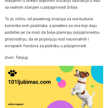
dobijenih u Anketi doprineti sticanju saznanja u vezi
sa realnim stanjem u poljoprivredi Srbije.
To je, ističu, od posebnog značaja za sve buduće
korisnike ovih podataka, a posebno za one koji daju
podatke jer će moći da bolje planiraju poljoprivrednu
proizvodnju, da se prijavljuju kod nacionalnih i
evropskih fondova za podršku u poljoprivredi.
Izvor: Tanjug