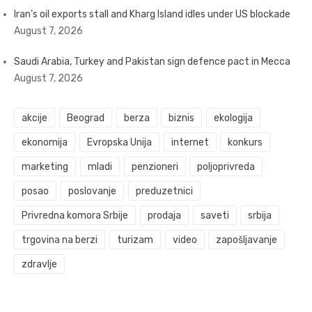
Iran’s oil exports stall and Kharg Island idles under US blockade
August 7, 2026
Saudi Arabia, Turkey and Pakistan sign defence pact in Mecca
August 7, 2026
akcije
Beograd
berza
biznis
ekologija
ekonomija
Evropska Unija
internet
konkurs
marketing
mladi
penzioneri
poljoprivreda
posao
poslovanje
preduzetnici
Privredna komora Srbije
prodaja
saveti
srbija
trgovina na berzi
turizam
video
zapošljavanje
zdravlje