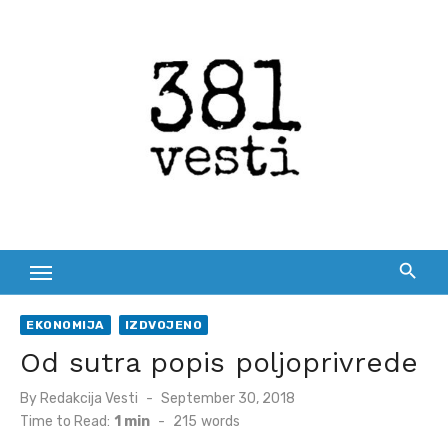
Skip
to
content
EKONOMIJA
IZDVOJENO
Od sutra popis poljoprivrede
Posted
By
Redakcija Vesti
September 30, 2018
on
Time to Read:
1 min
-
215
words