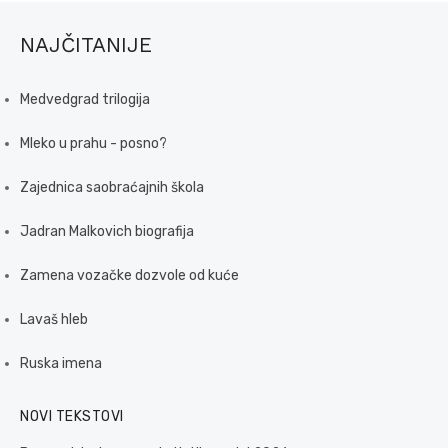
NAJČITANIJE
Medvedgrad trilogija
Mleko u prahu - posno?
Zajednica saobraćajnih škola
Jadran Malkovich biografija
Zamena vozačke dozvole od kuće
Lavaš hleb
Ruska imena
NOVI TEKSTOVI