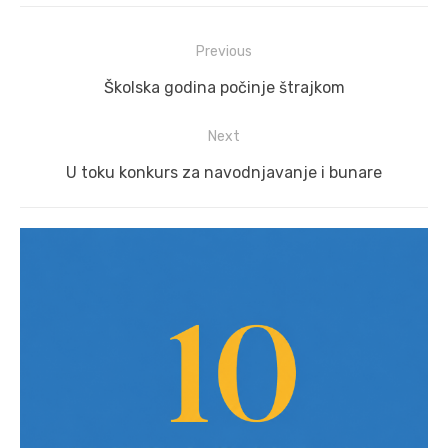
Post
Previous
navigation
Previous
Školska godina počinje štrajkom
post:
Next
Next
U toku konkurs za navodnjavanje i bunare
post: