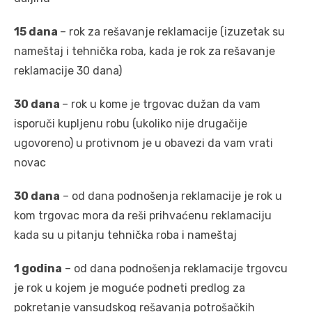
15 dana
– rok za rešavanje reklamacije (izuzetak su
nameštaj i tehnička roba, kada je rok za rešavanje
reklamacije 30 dana)
30 dana
– rok u kome je trgovac dužan da vam
isporuči kupljenu robu (ukoliko nije drugačije
ugovoreno) u protivnom je u obavezi da vam vrati
novac
30 dana
– od dana podnošenja reklamacije je rok u
kom trgovac mora da reši prihvaćenu reklamaciju
kada su u pitanju tehnička roba i nameštaj
1 godina
– od dana podnošenja reklamacije trgovcu
je rok u kojem je moguće podneti predlog za
pokretanje vansudskog rešavanja potrošačkih