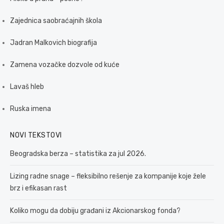
Zajednica saobraćajnih škola
Jadran Malkovich biografija
Zamena vozačke dozvole od kuće
Lavaš hleb
Ruska imena
NOVI TEKSTOVI
Beogradska berza – statistika za jul 2026.
Lizing radne snage – fleksibilno rešenje za kompanije koje žele
brz i efikasan rast
Koliko mogu da dobiju građani iz Akcionarskog fonda?