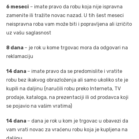
6 meseci
– imate pravo da robu koja nije ispravna
zamenite ili tražite novac nazad. U tih šest meseci
neispravna roba vam može biti i popravljena ali izričito
uz vašu saglasnost
8 dana
– je rok u kome trgovac mora da odgovari na
reklamaciju
14 dana
– imate pravo da se predomislite i vratite
robu bez ikakvog obrazloženja ali samo ukoliko ste je
kupili na daljinu (naručili robu preko Interneta, TV
prodaje, kataloga, na prezentaciji ili od prodavca koji
se pojavio na vašim vratima)
14 dana
– dana je rok u kom je trgovac u obavezi da
vam vrati novac za vraćenu robu koja je kupljena na
daljinu