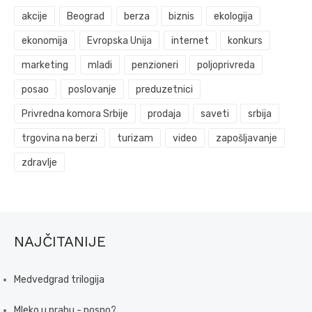
akcije
Beograd
berza
biznis
ekologija
ekonomija
Evropska Unija
internet
konkurs
marketing
mladi
penzioneri
poljoprivreda
posao
poslovanje
preduzetnici
Privredna komora Srbije
prodaja
saveti
srbija
trgovina na berzi
turizam
video
zapošljavanje
zdravlje
NAJČITANIJE
Medvedgrad trilogija
Mleko u prahu - posno?