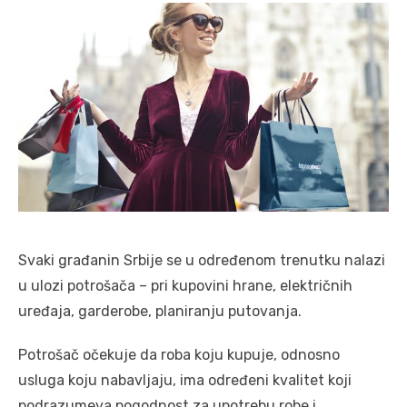
Svaki građanin Srbije se u određenom trenutku nalazi
u ulozi potrošača – pri kupovini hrane, električnih
uređaja, garderobe, planiranju putovanja.
Potrošač očekuje da roba koju kupuje, odnosno
usluga koju nabavljaju, ima određeni kvalitet koji
podrazumeva pogodnost za upotrebu robe i