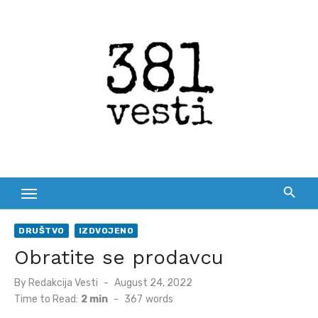
Skip
to
content
DRUŠTVO
IZDVOJENO
Obratite se prodavcu
Posted
By
Redakcija Vesti
August 24, 2022
on
Time to Read:
2 min
-
367
words