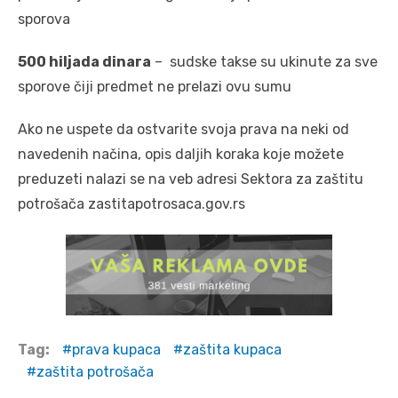
sporova
500 hiljada dinara
– sudske takse su ukinute za sve
sporove čiji predmet ne prelazi ovu sumu
Ako ne uspete da ostvarite svoja prava na neki od
navedenih načina, opis daljih koraka koje možete
preduzeti nalazi se na veb adresi Sektora za zaštitu
potrošača zastitapotrosaca.gov.rs
Tag:
prava kupaca
zaštita kupaca
zaštita potrošača