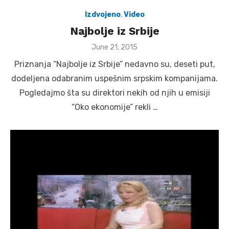
Izdvojeno
,
Video
Najbolje iz Srbije
Posted
June 21, 2015
on
Priznanja “Najbolje iz Srbije” nedavno su, deseti put,
dodeljena odabranim uspešnim srpskim kompanijama.
Pogledajmo šta su direktori nekih od njih u emisiji
“Oko ekonomije” rekli …