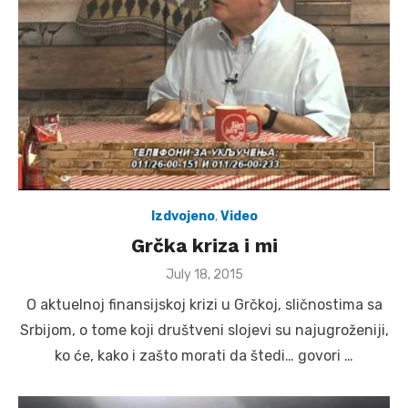
Izdvojeno
,
Video
Grčka kriza i mi
Posted
July 18, 2015
on
O aktuelnoj finansijskoj krizi u Grčkoj, sličnostima sa
Srbijom, o tome koji društveni slojevi su najugroženiji,
ko će, kako i zašto morati da štedi… govori …