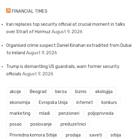
FINANCIAL TIMES
Iran replaces top security official at crucial moment in talks
over Strait of Hormuz
August 9, 2026
Organised crime suspect Daniel Kinahan extradited from Dubai
to Ireland
August 9, 2026
Trump is dismantling US guardrails, warn former security
officials
August 9, 2026
akcije
Beograd
berza
biznis
ekologija
ekonomija
Evropska Unija
internet
konkurs
marketing
mladi
penzioneri
poljoprivreda
posao
poslovanje
preduzetnici
Privredna komora Srbije
prodaja
saveti
srbija