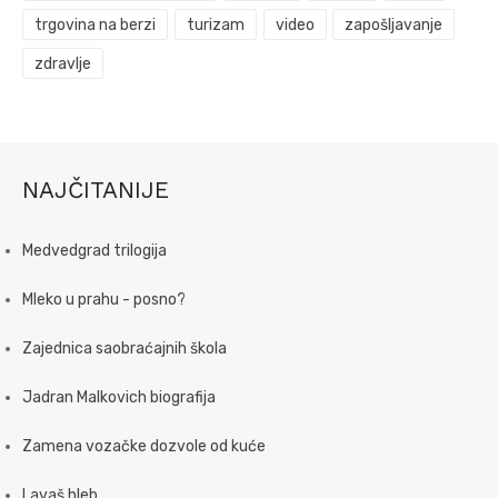
trgovina na berzi
turizam
video
zapošljavanje
zdravlje
NAJČITANIJE
Medvedgrad trilogija
Mleko u prahu - posno?
Zajednica saobraćajnih škola
Jadran Malkovich biografija
Zamena vozačke dozvole od kuće
Lavaš hleb