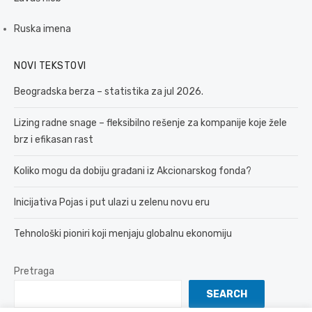
Ruska imena
NOVI TEKSTOVI
Beogradska berza – statistika za jul 2026.
Lizing radne snage – fleksibilno rešenje za kompanije koje žele
brz i efikasan rast
Koliko mogu da dobiju građani iz Akcionarskog fonda?
Inicijativa Pojas i put ulazi u zelenu novu eru
Tehnološki pioniri koji menjaju globalnu ekonomiju
Pretraga
SEARCH