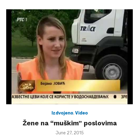
Izdvojeno
,
Video
Žene na “muškim” poslovima
Posted
June 27, 2015
on