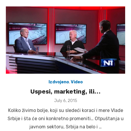
Izdvojeno
,
Video
Uspesi, marketing, ili…
Posted
July 6, 2015
on
Koliko živimo bolje, koji su sledeći koraci i mere Vlade
Srbije i šta će oni konkretno promeniti… Otpuštanja u
javnom sektoru, Srbija na belo i …