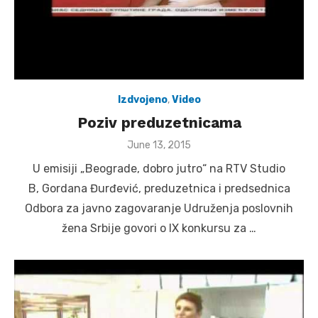
Izdvojeno
,
Video
Poziv preduzetnicama
Posted
June 13, 2015
on
U emisiji „Beograde, dobro jutro“ na RTV Studio
B, Gordana Đurđević, preduzetnica i predsednica
Odbora za javno zagovaranje Udruženja poslovnih
žena Srbije govori o IX konkursu za …