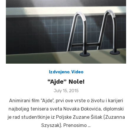
Izdvojeno
,
Video
“Ajde” Nole!
Posted
July 15, 2015
on
Animirani film “Ajde”, prvi ove vrste o životu i karijeri
najboljeg tenisera sveta Novaka Đokovića, diplomski
je rad studentkinje iz Poljske Zuzane Šišak (Zuzanna
Szyszak). Prenosimo …