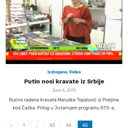
Izdvojeno
,
Video
Putin nosi kravate iz Srbije
Posted
June 6, 2015
on
Ručno rađene kravate Maruške Topalović iz Preljine
kod Čačka. Prilog u Jutarnjem programu RTS-a.
Posts
‹
1
…
43
44
45