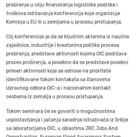
proširenje u cilju finansiranja logističke podrške i
troškova održavanja konferencija koje organizuje
Komisija u EU ili u zemljama u procesu pristupanja.
Cilj konferencije je da se ključnim akterima iz naučne
zajednice, industrije i kreatorima politike procesa
proširenja, predstave aktivnosti kojima OIC podržava
proces proširenja, a posebno da se predstave posebni
primeri aktivnosti koje se odnose na prioritete
identifikovane tokom kontakata sa članovima
Upravnog odbora OIC-a i nacionalnim kontakt
osobama iz zemalja u procesu pristupanja.
Tokom seminara će se govoriti o mogućnostima
uspostavljanja i jačanja saradnje istraživača iz Srbije
sa laboratorijama OIC, u oblastima JRC Jobs And
Opportunities, European Flood Awareness System