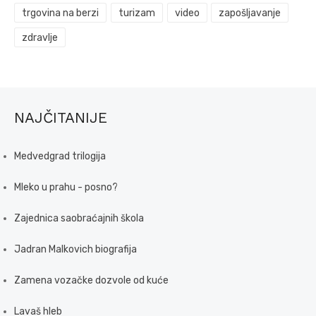
trgovina na berzi
turizam
video
zapošljavanje
zdravlje
NAJČITANIJE
Medvedgrad trilogija
Mleko u prahu - posno?
Zajednica saobraćajnih škola
Jadran Malkovich biografija
Zamena vozačke dozvole od kuće
Lavaš hleb