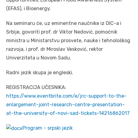
(EFAS), i Bioenergy.
Na seminaru će, uz eminentne naučnike iz OIC-a i
Srbije, govoriti prof. dr Viktor Nedović, pomoćnik
ministra u Ministarstvu prosvete, nauke i tehnološkog
razvoja, i prof. dr Miroslav Vesković, rektor
Univerziteta u Novom Sadu.
Radni jezik skupa je engleski.
REGISTRACIJA UČESNIKA:
https://www.eventbrite.com/e/jrc-support-to-the-
enlargement-joint-research-centre-presentation-
at-the-university-of-novi-sad-tickets-14216862017
Program – srpski jezik