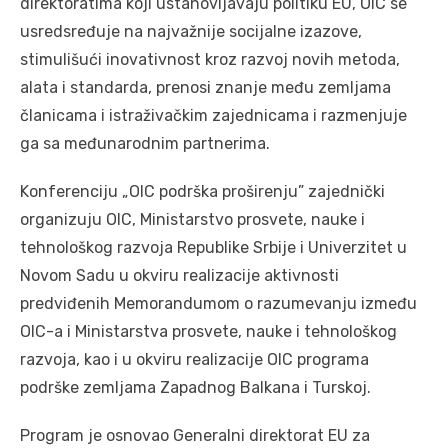
direktoratima koji ustanovljavaju politiku EU, OIC se
usredsređuje na najvažnije socijalne izazove,
stimulišući inovativnost kroz razvoj novih metoda,
alata i standarda, prenosi znanje među zemljama
članicama i istraživačkim zajednicama i razmenjuje
ga sa međunarodnim partnerima.
Konferenciju „OIC podrška proširenju” zajednički
organizuju OIC, Ministarstvo prosvete, nauke i
tehnološkog razvoja Republike Srbije i Univerzitet u
Novom Sadu u okviru realizacije aktivnosti
predviđenih Memorandumom o razumevanju između
OIC-a i Ministarstva prosvete, nauke i tehnološkog
razvoja, kao i u okviru realizacije OIC programa
podrške zemljama Zapadnog Balkana i Turskoj.
Program je osnovao Generalni direktorat EU za