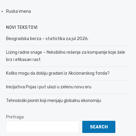
Ruska imena
NOVI TEKSTOVI
Beogradska berza – statistika za jul 2026.
Lizing radne snage – fleksibilno rešenje za kompanije koje žele
brz i efikasan rast
Koliko mogu da dobiju građani iz Akcionarskog fonda?
Inicijativa Pojas i put ulazi u zelenu novu eru
Tehnološki pioniri koji menjaju globalnu ekonomiju
Pretraga
SEARCH