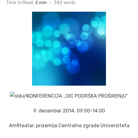
on
Time to Read:
2 min
-
342
words
KONFERENCIJA „OIC PODRŠKA PROŠIRENjU”
9. decembar 2014. 09:00-14:00
Amfiteatar, prizemlje Centralne zgrade Univerziteta