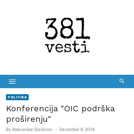
Skip
to
content
POLITIKA
Konferencija "OIC podrška
proširenju"
Posted
By
Aleksandar Slavkovic
December 8, 2014