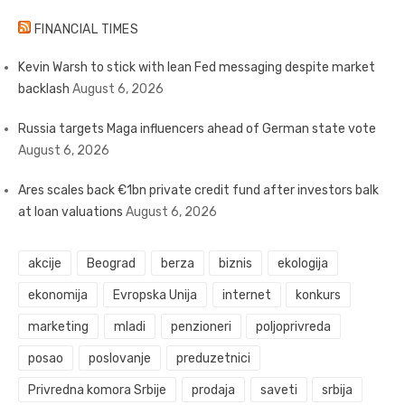
FINANCIAL TIMES
Kevin Warsh to stick with lean Fed messaging despite market
backlash
August 6, 2026
Russia targets Maga influencers ahead of German state vote
August 6, 2026
Ares scales back €1bn private credit fund after investors balk
at loan valuations
August 6, 2026
akcije
Beograd
berza
biznis
ekologija
ekonomija
Evropska Unija
internet
konkurs
marketing
mladi
penzioneri
poljoprivreda
posao
poslovanje
preduzetnici
Privredna komora Srbije
prodaja
saveti
srbija