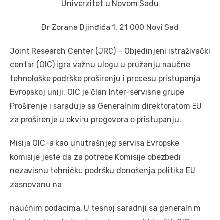
Univerzitet u Novom Sadu
Dr Zorana Djinđića 1, 21 000 Novi Sad
Joint Research Center (JRC) – Objedinjeni istraživački
centar (OIC) igra važnu ulogu u pružanju naučne i
tehnološke podrške proširenju i procesu pristupanja
Evropskoj uniji. OIC je član Inter-servisne grupe
Proširenje i sarađuje sa Generalnim direktoratom EU
za proširenje u okviru pregovora o pristupanju.
Misija OIC-a kao unutrašnjeg servisa Evropske
komisije jeste da za potrebe Komisije obezbedi
nezavisnu tehničku podršku donošenja politika EU
zasnovanu na
naučnim podacima. U tesnoj saradnji sa generalnim