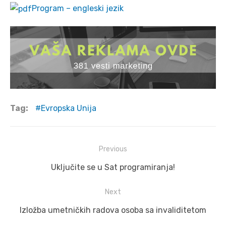
Program – engleski jezik
Tag:
Evropska Unija
Post
Previous
navigation
Previous
Uključite se u Sat programiranja!
post:
Next
Next
Izložba umetničkih radova osoba sa invaliditetom
post: