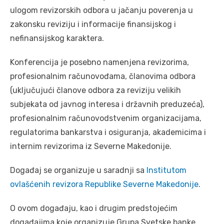
ulogom revizorskih odbora u jačanju poverenja u
zakonsku reviziju i informacije finansijskog i
nefinansijskog karaktera.
Konferencija je posebno namenjena revizorima,
profesionalnim računovođama, članovima odbora
(uključujući članove odbora za reviziju velikih
subjekata od javnog interesa i državnih preduzeća),
profesionalnim računovodstvenim organizacijama,
regulatorima bankarstva i osiguranja, akademicima i
internim revizorima iz Severne Makedonije.
Događaj se organizuje u saradnji sa
Institutom
ovlašćenih revizora Republike Severne Makedonije
.
O ovom događaju, kao i drugim predstojećim
događajima koje organizuje Grupa Svetske banke