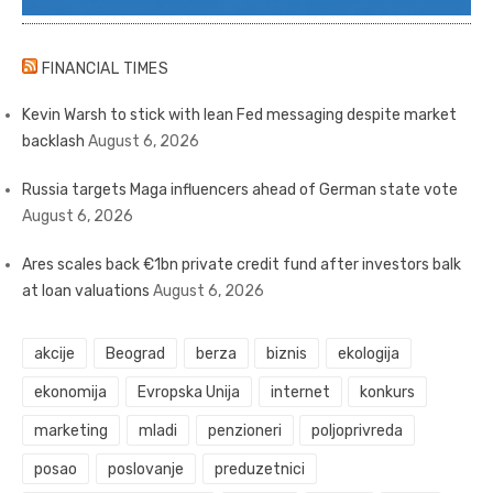
FINANCIAL TIMES
Kevin Warsh to stick with lean Fed messaging despite market
backlash
August 6, 2026
Russia targets Maga influencers ahead of German state vote
August 6, 2026
Ares scales back €1bn private credit fund after investors balk
at loan valuations
August 6, 2026
akcije
Beograd
berza
biznis
ekologija
ekonomija
Evropska Unija
internet
konkurs
marketing
mladi
penzioneri
poljoprivreda
posao
poslovanje
preduzetnici