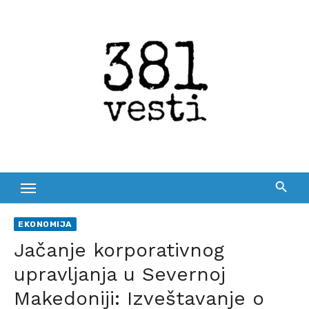
Skip
to
content
EKONOMIJA
Jačanje korporativnog
upravljanja u Severnoj
Makedoniji: Izveštavanje o