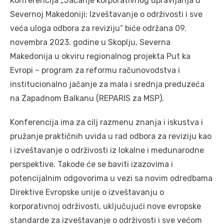
Konferencija „Jačanje korporativnog upravljanja u
Severnoj Makedoniji: Izveštavanje o održivosti i sve
veća uloga odbora za reviziju“ biće održana 09.
novembra 2023. godine u Skoplju, Severna
Makedonija u okviru regionalnog projekta Put ka
Evropi – program za reformu računovodstva i
institucionalno jačanje za mala i srednja preduzeća
na Zapadnom Balkanu (REPARIS za MSP).
Konferencija ima za cilj razmenu znanja i iskustva i
pružanje praktičnih uvida u rad odbora za reviziju kao
i izveštavanje o održivosti iz lokalne i međunarodne
perspektive. Takođe će se baviti izazovima i
potencijalnim odgovorima u vezi sa novim odredbama
Direktive Evropske unije o izveštavanju o
korporativnoj održivosti, uključujući nove evropske
standarde za izveštavanje o održivosti i sve većom