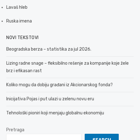
Lavaš hleb
Ruska imena
NOVI TEKSTOVI
Beogradska berza – statistika za jul 2026.
Lizing radne snage – fleksibilno rešenje za kompanije koje žele
brz i efikasan rast
Koliko mogu da dobiju građani iz Akcionarskog fonda?
Inicijativa Pojas i put ulazi u zelenu novu eru
Tehnološki pioniri koji menjaju globalnu ekonomiju
Pretraga