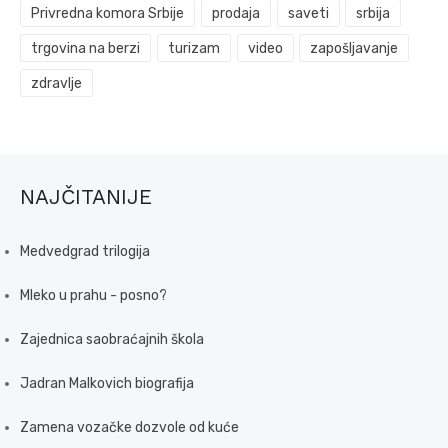
Privredna komora Srbije
prodaja
saveti
srbija
trgovina na berzi
turizam
video
zapošljavanje
zdravlje
NAJČITANIJE
Medvedgrad trilogija
Mleko u prahu - posno?
Zajednica saobraćajnih škola
Jadran Malkovich biografija
Zamena vozačke dozvole od kuće