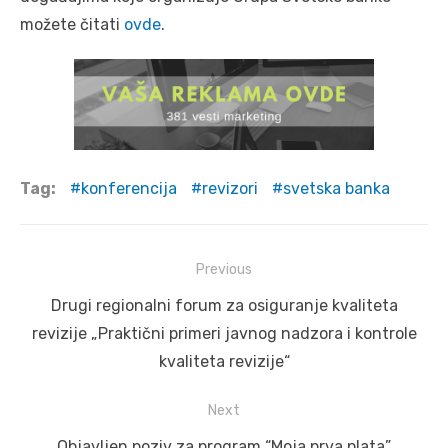
možete čitati
ovde
.
Tag:
konferencija
revizori
svetska banka
Post
Previous
navigation
Previous
Drugi regionalni forum za osiguranje kvaliteta
post:
revizije „Praktični primeri javnog nadzora i kontrole
kvaliteta revizije“
Next
Next
Objavljen poziv za program “Moja prva plata”