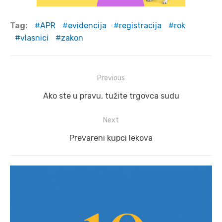
Tag:
APR
evidencija
registracija
rok
vlasnici
zakon
Post
Previous
navigation
Previous
Ako ste u pravu, tužite trgovca sudu
post:
Next
Next
Prevareni kupci lekova
post: