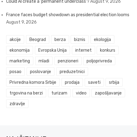
Could AI create a ‘permanent underclass’?
August 9, 2026
France faces budget showdown as presidential election looms
August 9, 2026
akcije
Beograd
berza
biznis
ekologija
ekonomija
Evropska Unija
internet
konkurs
marketing
mladi
penzioneri
poljoprivreda
posao
poslovanje
preduzetnici
Privredna komora Srbije
prodaja
saveti
srbija
trgovina na berzi
turizam
video
zapošljavanje
zdravlje