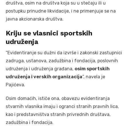
društva, osim na društva koja su u stečaju ili u
postupku prinudne likvidacije, i ne primenjuje se na
javna akcionarska društva.
Kriju se vlasnici sportskih
udruženja
“Evidentiranje su dužni da izvrše i zakonski zastupnici
zadruga, ustanova, zadužbina i fondacija, poslovnih
udruženja i udruženja građana,
osim sportskih
udruženja i verskih organizacija
“, navela je
Pajićeva.
Osim domaćih, ističe ona, obavezu evidentiranja
stvarnih vlasnika imaju i ogranci stranih pravnih lica,
kao i predstavništva stranih privrednih društava,
zadužbina i fondacija.