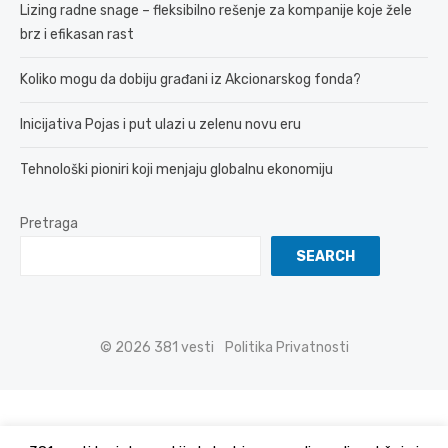
Lizing radne snage – fleksibilno rešenje za kompanije koje žele
brz i efikasan rast
Koliko mogu da dobiju građani iz Akcionarskog fonda?
Inicijativa Pojas i put ulazi u zelenu novu eru
Tehnološki pioniri koji menjaju globalnu ekonomiju
Pretraga
SEARCH
© 2026 381 vesti
Politika Privatnosti