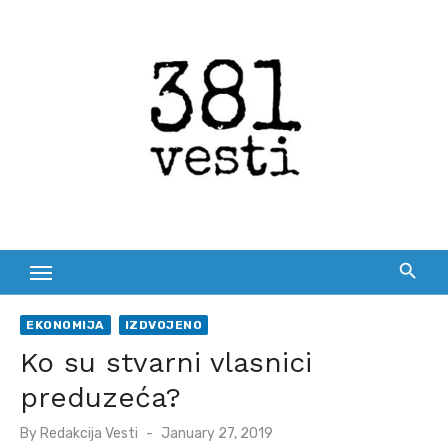
Skip
to
content
EKONOMIJA
IZDVOJENO
Ko su stvarni vlasnici
preduzeća?
Posted
By
Redakcija Vesti
January 27, 2019