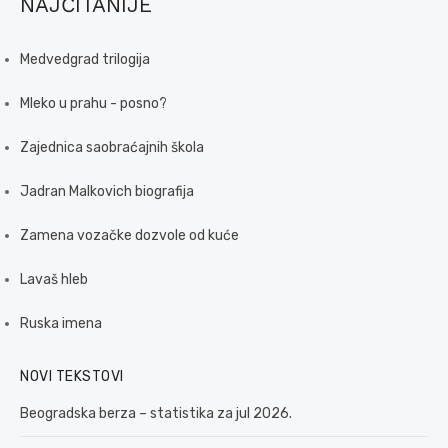
NAJČITANIJE
Medvedgrad trilogija
Mleko u prahu - posno?
Zajednica saobraćajnih škola
Jadran Malkovich biografija
Zamena vozačke dozvole od kuće
Lavaš hleb
Ruska imena
NOVI TEKSTOVI
Beogradska berza – statistika za jul 2026.