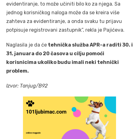
evidentiranje, to može učiniti bilo ko za njega. Sa
jednog korisničkog naloga može da se kreira više
zahteva za evidentiranje, a onda svaku tu prijavu
potpisuje registrovani zastupnik”, rekla je Pajićeva.
Naglasila je da će
tehnička služba APR-a raditi 30. i
31. januara do 20 časova u cilju pomoći
korisnicima ukoliko budu imali neki tehnički
problem.
Izvor: Tanjug/B92