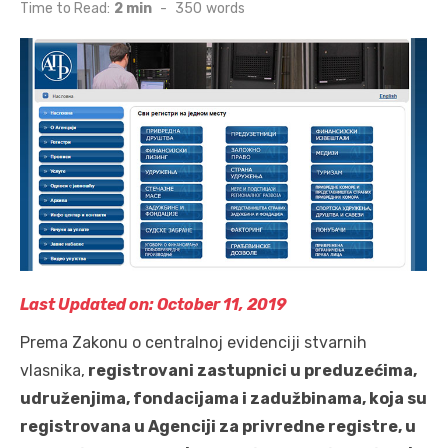
on
Time to Read:
2 min
-
350
words
Last Updated on: October 11, 2019
Prema Zakonu o centralnoj evidenciji stvarnih
vlasnika,
registrovani zastupnici u preduzećima,
udruženjima, fondacijama i zadužbinama, koja su
registrovana u Agenciji za privredne registre, u