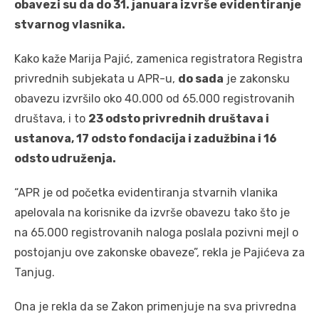
obavezi su da do 31. januara izvrše evidentiranje
stvarnog vlasnika.
Kako kaže Marija Pajić, zamenica registratora Registra
privrednih subjekata u APR-u,
do sada
je zakonsku
obavezu izvršilo oko 40.000 od 65.000 registrovanih
društava, i to
23 odsto privrednih društava i
ustanova, 17 odsto fondacija i zadužbina i 16
odsto udruženja.
“APR je od početka evidentiranja stvarnih vlanika
apelovala na korisnike da izvrše obavezu tako što je
na 65.000 registrovanih naloga poslala pozivni mejl o
postojanju ove zakonske obaveze”, rekla je Pajićeva za
Tanjug.
Ona je rekla da se Zakon primenjuje na sva privredna