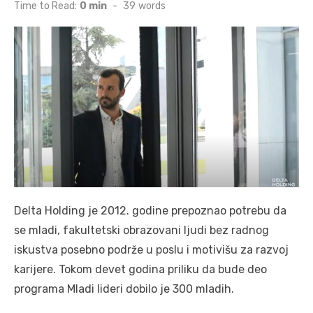
on
Time to Read:
0 min
-
39
words
Delta Holding je 2012. godine prepoznao potrebu da
se mladi, fakultetski obrazovani ljudi bez radnog
iskustva posebno podrže u poslu i motivišu za razvoj
karijere. Tokom devet godina priliku da bude deo
programa Mladi lideri dobilo je 300 mladih.