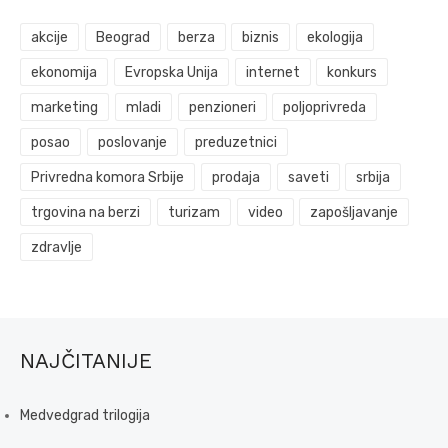
akcije
Beograd
berza
biznis
ekologija
ekonomija
Evropska Unija
internet
konkurs
marketing
mladi
penzioneri
poljoprivreda
posao
poslovanje
preduzetnici
Privredna komora Srbije
prodaja
saveti
srbija
trgovina na berzi
turizam
video
zapošljavanje
zdravlje
NAJČITANIJE
Medvedgrad trilogija