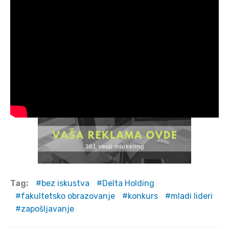
Tag:
bez iskustva
Delta Holding
fakultetsko obrazovanje
konkurs
mladi lideri
zapošljavanje