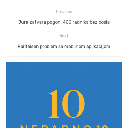
Post
Previous
navigation
Previous
Jura zatvara pogon, 400 radnika bez posla
post:
Next
Next
Raiffeisen problem sa mobilnom aplikacijom
post: