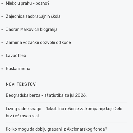
Mleko u prahu - posno?
Zajednica saobraćajnih škola
Jadran Malkovich biografija
Zamena vozačke dozvole od kuće
Lavaš hleb
Ruska imena
NOVI TEKSTOVI
Beogradska berza – statistika za jul 2026.
Lizing radne snage – fleksibilno rešenje za kompanije koje žele
brz i efikasan rast
Koliko mogu da dobiju građani iz Akcionarskog fonda?