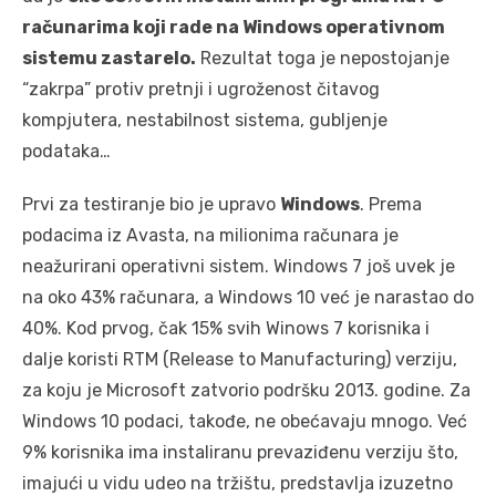
računarima koji rade na Windows operativnom
sistemu zastarelo.
Rezultat toga je nepostojanje
“zakrpa” protiv pretnji i ugroženost čitavog
kompjutera, nestabilnost sistema, gubljenje
podataka…
Prvi za testiranje bio je upravo
Windows
. Prema
podacima iz Avasta, na milionima računara je
neažurirani operativni sistem. Windows 7 još uvek je
na oko 43% računara, a Windows 10 već je narastao do
40%. Kod prvog, čak 15% svih Winows 7 korisnika i
dalje koristi RTM (Release to Manufacturing) verziju,
za koju je Microsoft zatvorio podršku 2013. godine. Za
Windows 10 podaci, takođe, ne obećavaju mnogo. Već
9% korisnika ima instaliranu prevaziđenu verziju što,
imajući u vidu udeo na tržištu, predstavlja izuzetno