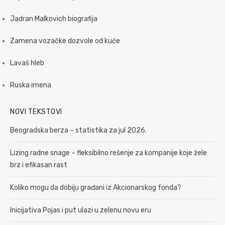
Jadran Malkovich biografija
Zamena vozačke dozvole od kuće
Lavaš hleb
Ruska imena
NOVI TEKSTOVI
Beogradska berza – statistika za jul 2026.
Lizing radne snage – fleksibilno rešenje za kompanije koje žele
brz i efikasan rast
Koliko mogu da dobiju građani iz Akcionarskog fonda?
Inicijativa Pojas i put ulazi u zelenu novu eru