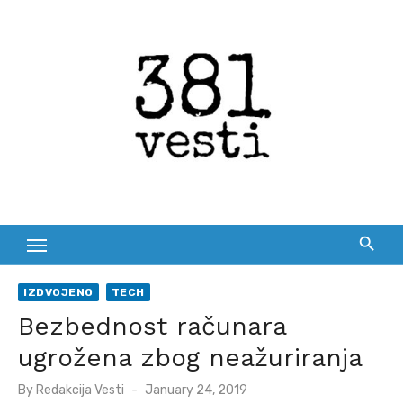
Skip
to
content
IZDVOJENO
TECH
Bezbednost računara
ugrožena zbog neažuriranja
Posted
By
Redakcija Vesti
January 24, 2019