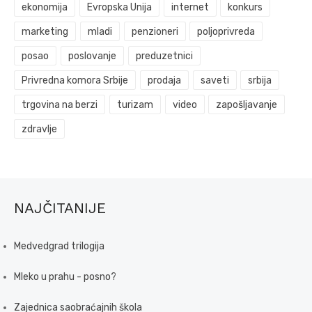
ekonomija
Evropska Unija
internet
konkurs
marketing
mladi
penzioneri
poljoprivreda
posao
poslovanje
preduzetnici
Privredna komora Srbije
prodaja
saveti
srbija
trgovina na berzi
turizam
video
zapošljavanje
zdravlje
NAJČITANIJE
Medvedgrad trilogija
Mleko u prahu - posno?
Zajednica saobraćajnih škola