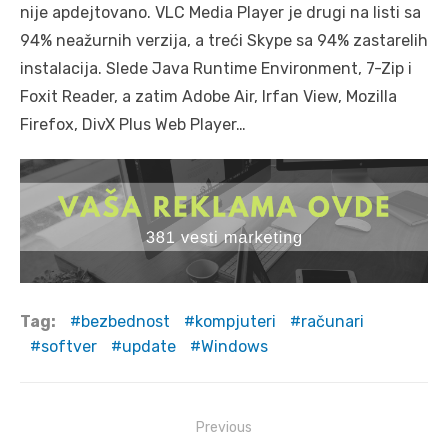
nije apdejtovano. VLC Media Player je drugi na listi sa
94% neažurnih verzija, a treći Skype sa 94% zastarelih
instalacija. Slede Java Runtime Environment, 7-Zip i
Foxit Reader, a zatim Adobe Air, Irfan View, Mozilla
Firefox, DivX Plus Web Player…
Tag:
bezbednost
kompjuteri
računari
softver
update
Windows
Post
Previous