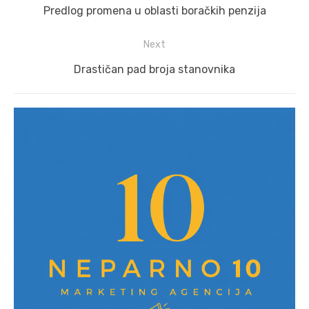
navigation
Previous
Predlog promena u oblasti boračkih penzija
post:
Next
Next
Drastičan pad broja stanovnika
post: