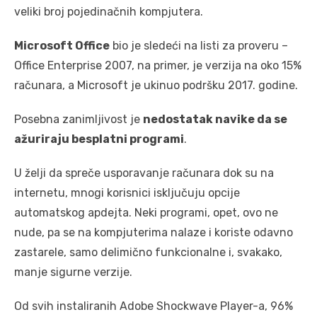
veliki broj pojedinačnih kompjutera.
Microsoft Office
bio je sledeći na listi za proveru –
Office Enterprise 2007, na primer, je verzija na oko 15%
računara, a Microsoft je ukinuo podršku 2017. godine.
Posebna zanimljivost je
nedostatak navike da se
ažuriraju besplatni programi
.
U želji da spreče usporavanje računara dok su na
internetu, mnogi korisnici isključuju opcije
automatskog apdejta. Neki programi, opet, ovo ne
nude, pa se na kompjuterima nalaze i koriste odavno
zastarele, samo delimično funkcionalne i, svakako,
manje sigurne verzije.
Od svih instaliranih Adobe Shockwave Player-a, 96%