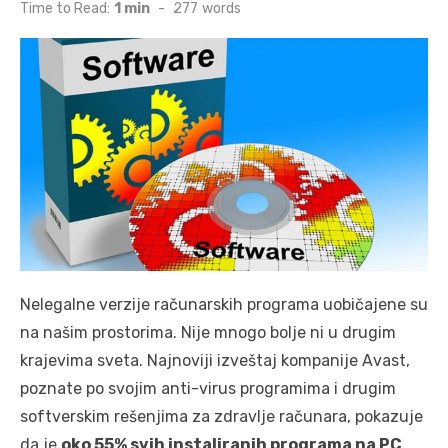
on
Time to Read:
1 min
-
277
words
Nelegalne verzije računarskih programa uobičajene su
na našim prostorima. Nije mnogo bolje ni u drugim
krajevima sveta. Najnoviji izveštaj kompanije Avast,
poznate po svojim anti-virus programima i drugim
softverskim rešenjima za zdravlje računara, pokazuje
da je
oko 55% svih instaliranih programa na PC