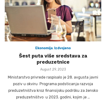
Ekonomija
,
Izdvojeno
Šest puta više sredstava za
preduzetnice
Posted
August 29, 2023
on
Ministarstvo privrede raspisalo je 28. avgusta javni
poziv u okviru Programa podsticanja razvoja
preduzetništva kroz finansijsku podršku za žensko
preduzetništvo u 2023. godini, kojim je …