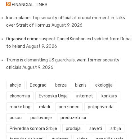
FINANCIAL TIMES
Iran replaces top security official at crucial moment in talks
over Strait of Hormuz
August 9, 2026
Organised crime suspect Daniel Kinahan extradited from Dubai
to Ireland
August 9, 2026
Trump is dismantling US guardrails, warn former security
officials
August 9, 2026
akcije
Beograd
berza
biznis
ekologija
ekonomija
Evropska Unija
internet
konkurs
marketing
mladi
penzioneri
poljoprivreda
posao
poslovanje
preduzetnici
Privredna komora Srbije
prodaja
saveti
srbija