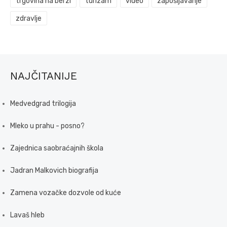
trgovina na berzi
turizam
video
zapošljavanje
zdravlje
NAJČITANIJE
Medvedgrad trilogija
Mleko u prahu - posno?
Zajednica saobraćajnih škola
Jadran Malkovich biografija
Zamena vozačke dozvole od kuće
Lavaš hleb