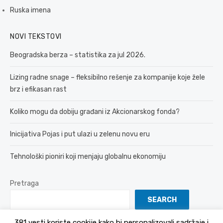
Ruska imena
NOVI TEKSTOVI
Beogradska berza – statistika za jul 2026.
Lizing radne snage – fleksibilno rešenje za kompanije koje žele
brz i efikasan rast
Koliko mogu da dobiju građani iz Akcionarskog fonda?
Inicijativa Pojas i put ulazi u zelenu novu eru
Tehnološki pioniri koji menjaju globalnu ekonomiju
Pretraga
SEARCH
381 vesti koriste cookije kako bi personalizovali sadržaje i