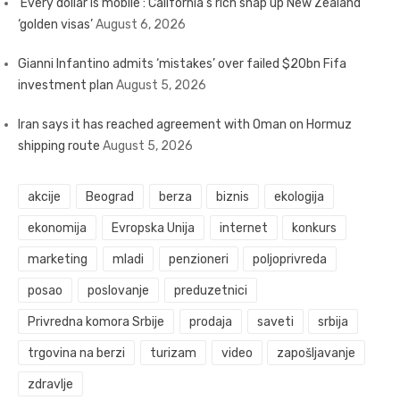
‘Every dollar is mobile’: California’s rich snap up New Zealand
‘golden visas’
August 6, 2026
Gianni Infantino admits ‘mistakes’ over failed $20bn Fifa
investment plan
August 5, 2026
Iran says it has reached agreement with Oman on Hormuz
shipping route
August 5, 2026
akcije
Beograd
berza
biznis
ekologija
ekonomija
Evropska Unija
internet
konkurs
marketing
mladi
penzioneri
poljoprivreda
posao
poslovanje
preduzetnici
Privredna komora Srbije
prodaja
saveti
srbija
trgovina na berzi
turizam
video
zapošljavanje
zdravlje