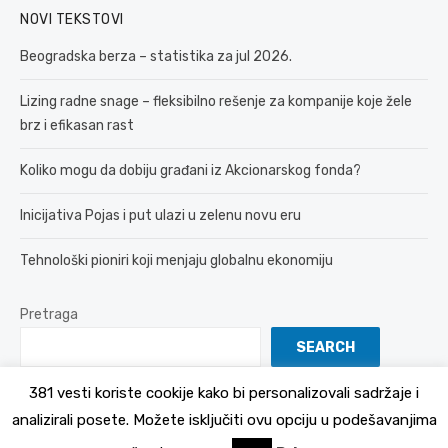
NOVI TEKSTOVI
Beogradska berza – statistika za jul 2026.
Lizing radne snage – fleksibilno rešenje za kompanije koje žele
brz i efikasan rast
Koliko mogu da dobiju građani iz Akcionarskog fonda?
Inicijativa Pojas i put ulazi u zelenu novu eru
Tehnološki pioniri koji menjaju globalnu ekonomiju
Pretraga
SEARCH
381 vesti koriste cookije kako bi personalizovali sadržaje i
analizirali posete. Možete isključiti ovu opciju u podešavanjima
© 2026 381 vesti
Politika Privatnosti