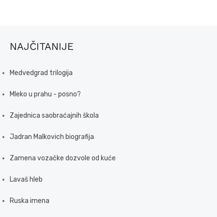
NAJČITANIJE
Medvedgrad trilogija
Mleko u prahu - posno?
Zajednica saobraćajnih škola
Jadran Malkovich biografija
Zamena vozačke dozvole od kuće
Lavaš hleb
Ruska imena