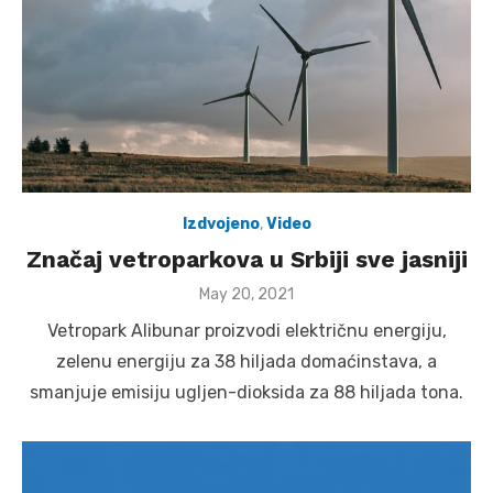
Izdvojeno
,
Video
Značaj vetroparkova u Srbiji sve jasniji
Posted
May 20, 2021
on
Vetropark Alibunar proizvodi električnu energiju,
zelenu energiju za 38 hiljada domaćinstava, a
smanjuje emisiju ugljen-dioksida za 88 hiljada tona.