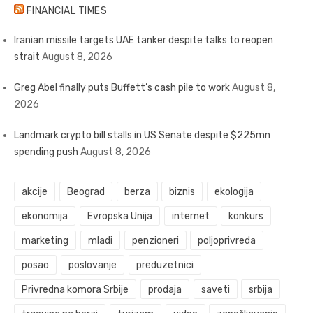
FINANCIAL TIMES
Iranian missile targets UAE tanker despite talks to reopen
strait
August 8, 2026
Greg Abel finally puts Buffett’s cash pile to work
August 8,
2026
Landmark crypto bill stalls in US Senate despite $225mn
spending push
August 8, 2026
akcije
Beograd
berza
biznis
ekologija
ekonomija
Evropska Unija
internet
konkurs
marketing
mladi
penzioneri
poljoprivreda
posao
poslovanje
preduzetnici
Privredna komora Srbije
prodaja
saveti
srbija