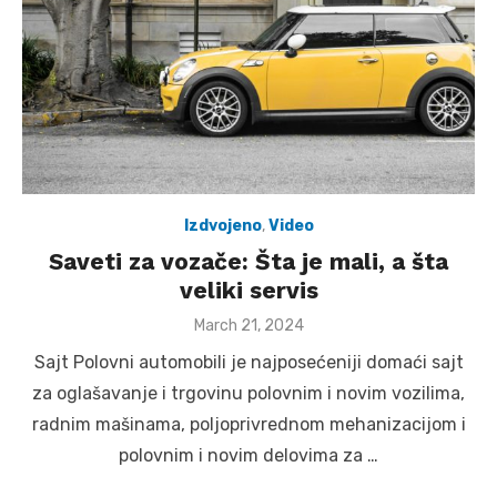
Izdvojeno
,
Video
Saveti za vozače: Šta je mali, a šta
veliki servis
Posted
March 21, 2024
on
Sajt Polovni automobili je najposećeniji domaći sajt
za oglašavanje i trgovinu polovnim i novim vozilima,
radnim mašinama, poljoprivrednom mehanizacijom i
polovnim i novim delovima za …