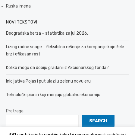
Ruska imena
NOVI TEKSTOVI
Beogradska berza – statistika za jul 2026.
Lizing radne snage – fleksibilno rešenje za kompanije koje žele
brz i efikasan rast
Koliko mogu da dobiju građani iz Akcionarskog fonda?
Inicijativa Pojas i put ulazi u zelenu novu eru
Tehnološki pioniri koji menjaju globalnu ekonomiju
Pretraga
SEARCH
381 vesti koriste cookije kako bi personalizovali sadržaje i