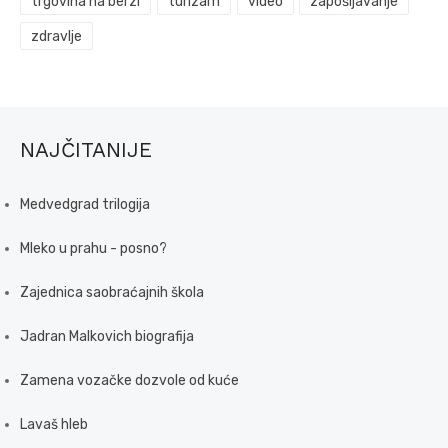
trgovina na berzi
turizam
video
zapošljavanje
zdravlje
NAJČITANIJE
Medvedgrad trilogija
Mleko u prahu - posno?
Zajednica saobraćajnih škola
Jadran Malkovich biografija
Zamena vozačke dozvole od kuće
Lavaš hleb