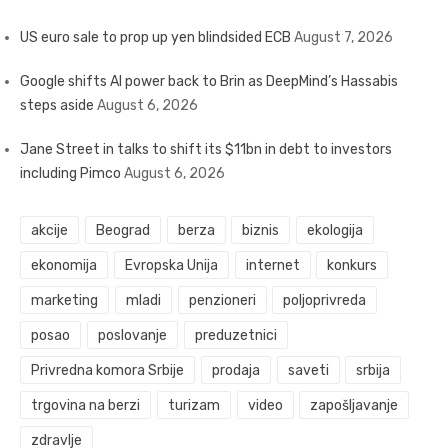
US euro sale to prop up yen blindsided ECB
August 7, 2026
Google shifts AI power back to Brin as DeepMind’s Hassabis
steps aside
August 6, 2026
Jane Street in talks to shift its $11bn in debt to investors
including Pimco
August 6, 2026
akcije
Beograd
berza
biznis
ekologija
ekonomija
Evropska Unija
internet
konkurs
marketing
mladi
penzioneri
poljoprivreda
posao
poslovanje
preduzetnici
Privredna komora Srbije
prodaja
saveti
srbija
trgovina na berzi
turizam
video
zapošljavanje
zdravlje