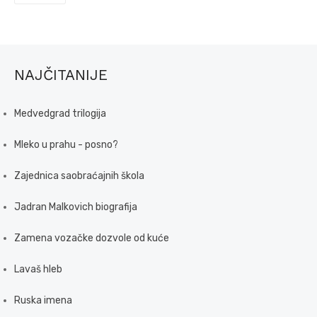
NAJČITANIJE
Medvedgrad trilogija
Mleko u prahu - posno?
Zajednica saobraćajnih škola
Jadran Malkovich biografija
Zamena vozačke dozvole od kuće
Lavaš hleb
Ruska imena