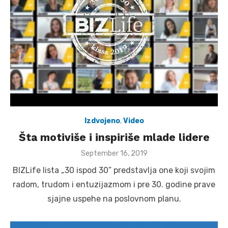
Izdvojeno
,
Video
Šta motiviše i inspiriše mlade lidere
Posted
September 16, 2019
on
BIZLife lista „30 ispod 30” predstavlja one koji svojim
radom, trudom i entuzijazmom i pre 30. godine prave
sjajne uspehe na poslovnom planu.