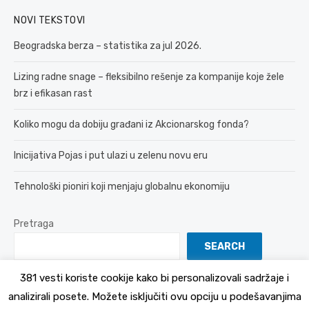
NOVI TEKSTOVI
Beogradska berza – statistika za jul 2026.
Lizing radne snage – fleksibilno rešenje za kompanije koje žele
brz i efikasan rast
Koliko mogu da dobiju građani iz Akcionarskog fonda?
Inicijativa Pojas i put ulazi u zelenu novu eru
Tehnološki pioniri koji menjaju globalnu ekonomiju
Pretraga
SEARCH
381 vesti koriste cookije kako bi personalizovali sadržaje i
analizirali posete. Možete isključiti ovu opciju u podešavanjima