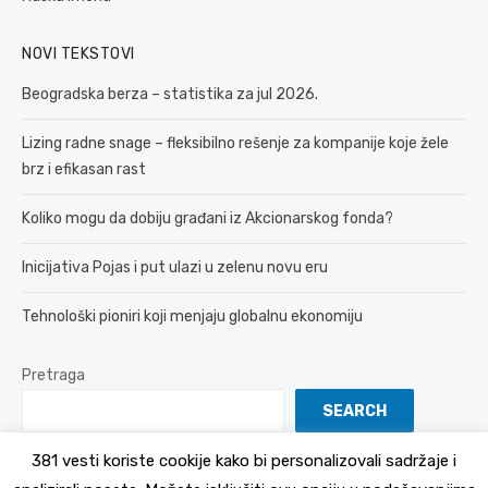
NOVI TEKSTOVI
Beogradska berza – statistika za jul 2026.
Lizing radne snage – fleksibilno rešenje za kompanije koje žele
brz i efikasan rast
Koliko mogu da dobiju građani iz Akcionarskog fonda?
Inicijativa Pojas i put ulazi u zelenu novu eru
Tehnološki pioniri koji menjaju globalnu ekonomiju
Pretraga
SEARCH
381 vesti koriste cookije kako bi personalizovali sadržaje i