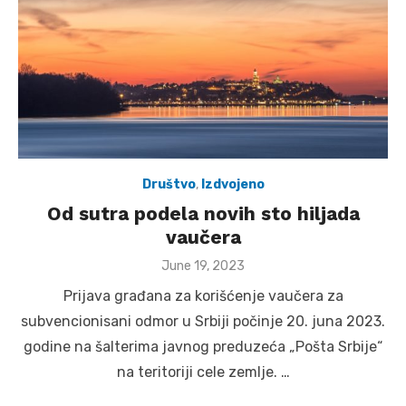
Društvo
,
Izdvojeno
Od sutra podela novih sto hiljada
vaučera
Posted
June 19, 2023
on
Prijava građana za korišćenje vaučera za
subvencionisani odmor u Srbiji počinje 20. juna 2023.
godine na šalterima javnog preduzeća „Pošta Srbije“
na teritoriji cele zemlje. …