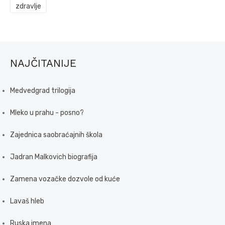
zdravlje
NAJČITANIJE
Medvedgrad trilogija
Mleko u prahu - posno?
Zajednica saobraćajnih škola
Jadran Malkovich biografija
Zamena vozačke dozvole od kuće
Lavaš hleb
Ruska imena