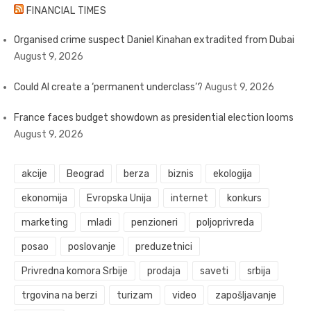
FINANCIAL TIMES
Organised crime suspect Daniel Kinahan extradited from Dubai
August 9, 2026
Could AI create a ‘permanent underclass’?
August 9, 2026
France faces budget showdown as presidential election looms
August 9, 2026
akcije
Beograd
berza
biznis
ekologija
ekonomija
Evropska Unija
internet
konkurs
marketing
mladi
penzioneri
poljoprivreda
posao
poslovanje
preduzetnici
Privredna komora Srbije
prodaja
saveti
srbija
trgovina na berzi
turizam
video
zapošljavanje