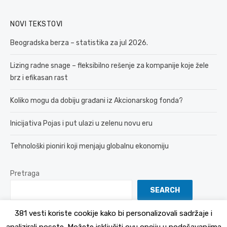
NOVI TEKSTOVI
Beogradska berza – statistika za jul 2026.
Lizing radne snage – fleksibilno rešenje za kompanije koje žele
brz i efikasan rast
Koliko mogu da dobiju građani iz Akcionarskog fonda?
Inicijativa Pojas i put ulazi u zelenu novu eru
Tehnološki pioniri koji menjaju globalnu ekonomiju
Pretraga
SEARCH
381 vesti koriste cookije kako bi personalizovali sadržaje i