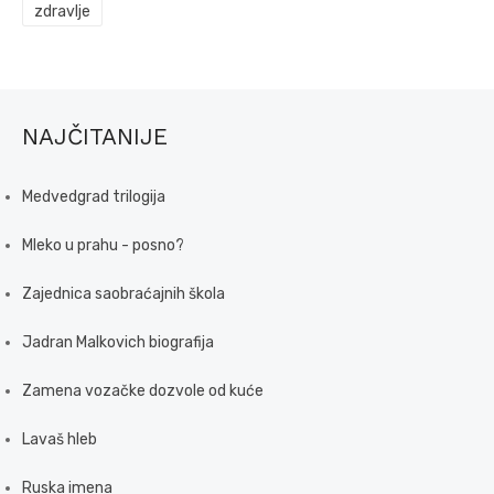
zdravlje
NAJČITANIJE
Medvedgrad trilogija
Mleko u prahu - posno?
Zajednica saobraćajnih škola
Jadran Malkovich biografija
Zamena vozačke dozvole od kuće
Lavaš hleb
Ruska imena