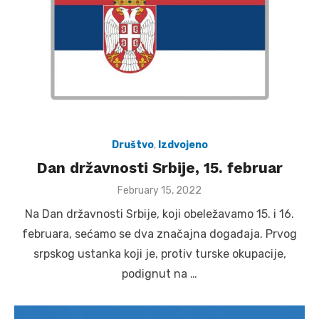
Društvo
,
Izdvojeno
Dan državnosti Srbije, 15. februar
Posted
February 15, 2022
on
Na Dan državnosti Srbije, koji obeležavamo 15. i 16.
februara, sećamo se dva značajna događaja. Prvog
srpskog ustanka koji je, protiv turske okupacije,
podignut na …