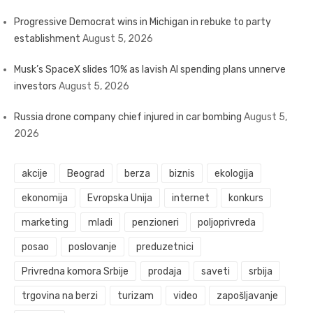
Progressive Democrat wins in Michigan in rebuke to party
establishment
August 5, 2026
Musk’s SpaceX slides 10% as lavish AI spending plans unnerve
investors
August 5, 2026
Russia drone company chief injured in car bombing
August 5,
2026
akcije
Beograd
berza
biznis
ekologija
ekonomija
Evropska Unija
internet
konkurs
marketing
mladi
penzioneri
poljoprivreda
posao
poslovanje
preduzetnici
Privredna komora Srbije
prodaja
saveti
srbija
trgovina na berzi
turizam
video
zapošljavanje