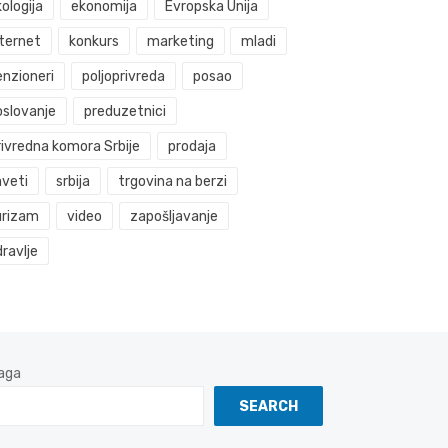
ologija
ekonomija
Evropska Unija
nternet
konkurs
marketing
mladi
enzioneri
poljoprivreda
posao
oslovanje
preduzetnici
rivredna komora Srbije
prodaja
aveti
srbija
trgovina na berzi
urizam
video
zapošljavanje
ravlje
aga
SEARCH