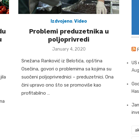
Izdvojeno
,
Video
du
Problemi preduzetnika u
u
poljoprivredi
i
Posted
January 4, 2020
on
Snežana Ranković iz Belotića, opština
US 
Osečina, govori o problemima sa kojima su
Aug
ila
suočeni poljoprivrednici – preduzetnici. Ona
Goo
čini upravo ono što se promoviše kao
Has
profitabilno …
ima
Jan
inv
ak