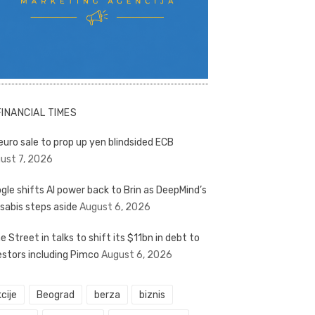
FINANCIAL TIMES
euro sale to prop up yen blindsided ECB
ust 7, 2026
gle shifts AI power back to Brin as DeepMind’s
sabis steps aside
August 6, 2026
e Street in talks to shift its $11bn in debt to
estors including Pimco
August 6, 2026
cije
Beograd
berza
biznis