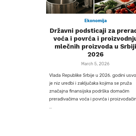
Ekonomija
Državni podsticaji za prera
voća i povrća i proizvodnj
mlečnih proizvoda u Srbij
2026
Posted
March 5, 2026
on
Vlada Republike Srbije u 2026. godini usvoj
je niz uredbi i zaključaka kojima se pruža
značajna finansijska podrška domaćim
prerađivačima voća i povrća i proizvođač
…