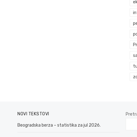
ek
i
p
p
P
s
t
zd
NOVI TEKSTOVI
Pretr
Beogradska berza – statistika za jul 2026.