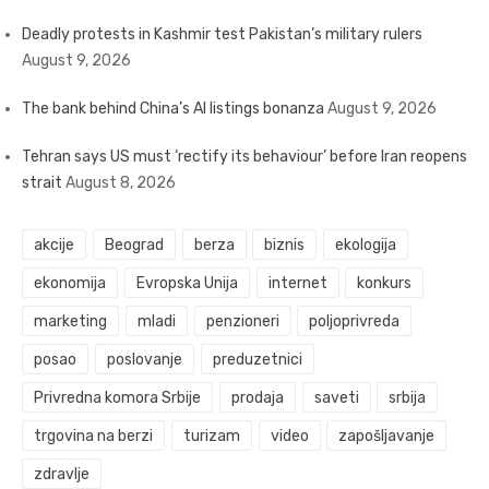
Deadly protests in Kashmir test Pakistan’s military rulers
August 9, 2026
The bank behind China’s AI listings bonanza
August 9, 2026
Tehran says US must ‘rectify its behaviour’ before Iran reopens
strait
August 8, 2026
akcije
Beograd
berza
biznis
ekologija
ekonomija
Evropska Unija
internet
konkurs
marketing
mladi
penzioneri
poljoprivreda
posao
poslovanje
preduzetnici
Privredna komora Srbije
prodaja
saveti
srbija
trgovina na berzi
turizam
video
zapošljavanje
zdravlje