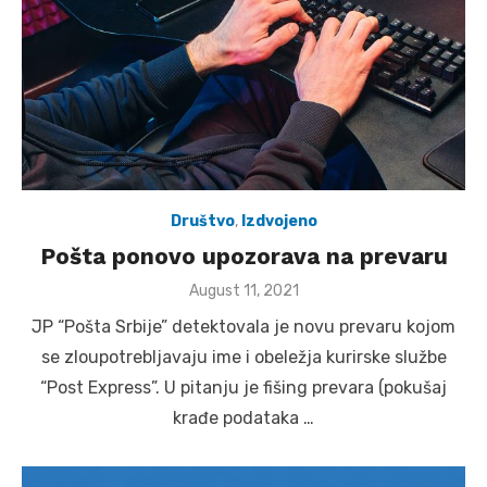
Društvo
,
Izdvojeno
Pošta ponovo upozorava na prevaru
Posted
August 11, 2021
on
JP “Pošta Srbije” detektovala je novu prevaru kojom
se zloupotrebljavaju ime i obeležja kurirske službe
“Post Express”. U pitanju je fišing prevara (pokušaj
krađe podataka …