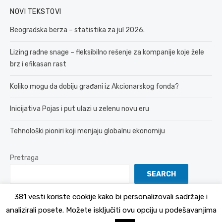
NOVI TEKSTOVI
Beogradska berza – statistika za jul 2026.
Lizing radne snage – fleksibilno rešenje za kompanije koje žele
brz i efikasan rast
Koliko mogu da dobiju građani iz Akcionarskog fonda?
Inicijativa Pojas i put ulazi u zelenu novu eru
Tehnološki pioniri koji menjaju globalnu ekonomiju
Pretraga
SEARCH
381 vesti koriste cookije kako bi personalizovali sadržaje i
analizirali posete. Možete isključiti ovu opciju u podešavanjima
© 2026 381 vesti
Politika Privatnosti