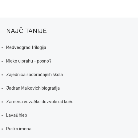
NAJČITANIJE
Medvedgrad trilogija
Mleko u prahu - posno?
Zajednica saobraćajnih škola
Jadran Malkovich biografija
Zamena vozačke dozvole od kuće
Lavaš hleb
Ruska imena