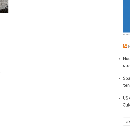
Moo
sto
h
Spa
ten
US 
Jul
ak