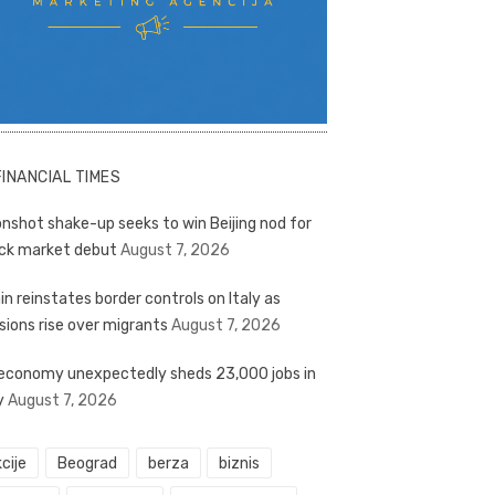
FINANCIAL TIMES
nshot shake-up seeks to win Beijing nod for
ck market debut
August 7, 2026
in reinstates border controls on Italy as
sions rise over migrants
August 7, 2026
economy unexpectedly sheds 23,000 jobs in
y
August 7, 2026
cije
Beograd
berza
biznis