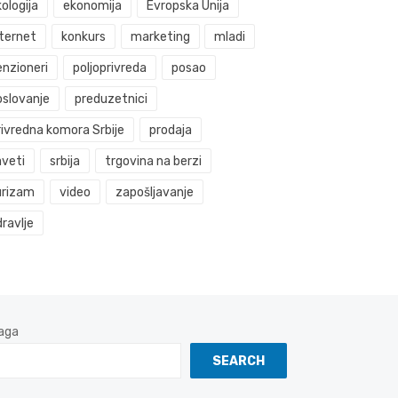
ologija
ekonomija
Evropska Unija
nternet
konkurs
marketing
mladi
enzioneri
poljoprivreda
posao
oslovanje
preduzetnici
rivredna komora Srbije
prodaja
aveti
srbija
trgovina na berzi
urizam
video
zapošljavanje
ravlje
aga
SEARCH