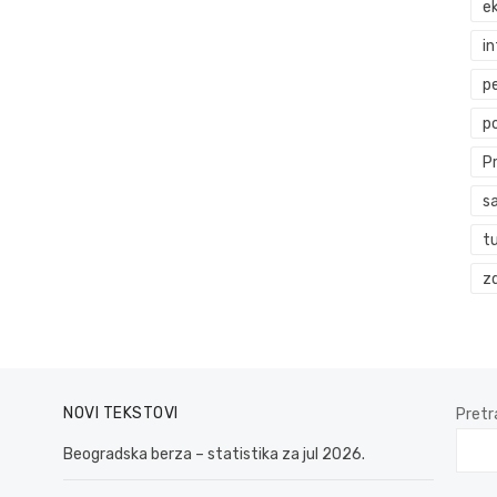
ek
i
p
p
P
s
t
zd
NOVI TEKSTOVI
Pretr
Beogradska berza – statistika za jul 2026.