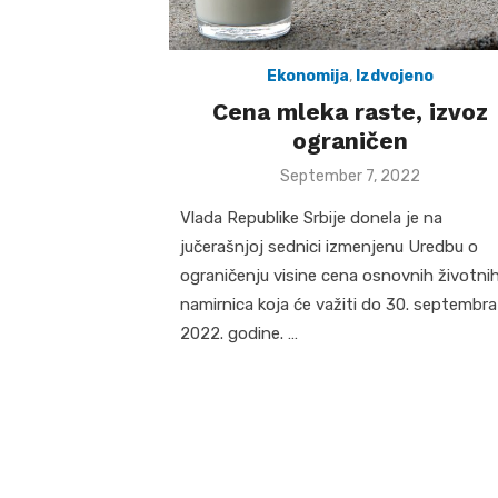
Ekonomija
,
Izdvojeno
Cena mleka raste, izvoz
ograničen
Posted
September 7, 2022
on
Vlada Republike Srbije donela je na
jučerašnjoj sednici izmenjenu Uredbu o
ograničenju visine cena osnovnih životni
namirnica koja će važiti do 30. septembra
2022. godine. …