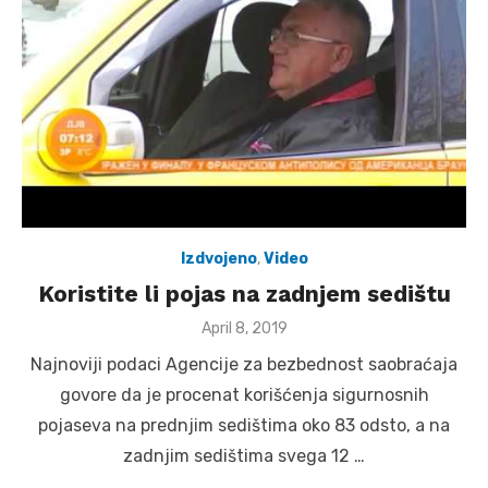
Izdvojeno
,
Video
Koristite li pojas na zadnjem sedištu
Posted
April 8, 2019
on
Najnoviji podaci Agencije za bezbednost saobraćaja
govore da je procenat korišćenja sigurnosnih
pojaseva na prednjim sedištima oko 83 odsto, a na
zadnjim sedištima svega 12 …