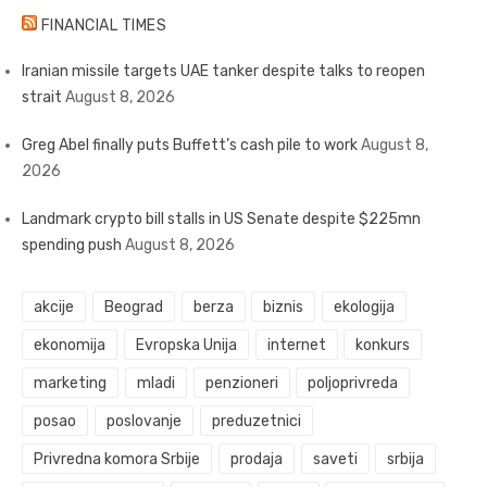
FINANCIAL TIMES
Iranian missile targets UAE tanker despite talks to reopen
strait
August 8, 2026
Greg Abel finally puts Buffett’s cash pile to work
August 8,
2026
Landmark crypto bill stalls in US Senate despite $225mn
spending push
August 8, 2026
akcije
Beograd
berza
biznis
ekologija
ekonomija
Evropska Unija
internet
konkurs
marketing
mladi
penzioneri
poljoprivreda
posao
poslovanje
preduzetnici
Privredna komora Srbije
prodaja
saveti
srbija