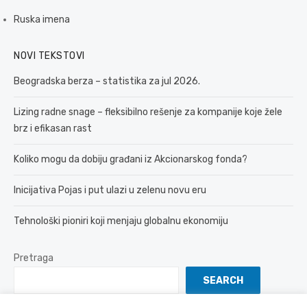
Ruska imena
NOVI TEKSTOVI
Beogradska berza – statistika za jul 2026.
Lizing radne snage – fleksibilno rešenje za kompanije koje žele
brz i efikasan rast
Koliko mogu da dobiju građani iz Akcionarskog fonda?
Inicijativa Pojas i put ulazi u zelenu novu eru
Tehnološki pioniri koji menjaju globalnu ekonomiju
Pretraga
SEARCH