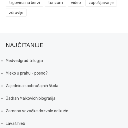
trgovina na berzi
turizam
video
zapošljavanje
zdravlje
NAJČITANIJE
Medvedgrad trilogija
Mleko u prahu - posno?
Zajednica saobraćajnih škola
Jadran Malkovich biografija
Zamena vozačke dozvole od kuće
Lavaš hleb