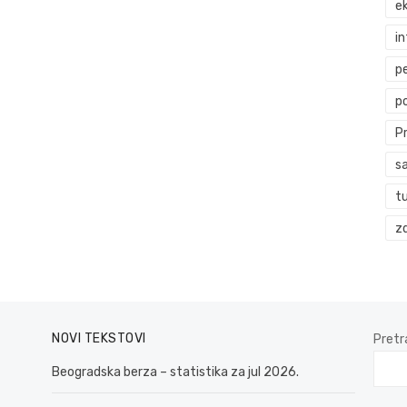
ek
i
p
p
P
s
t
zd
NOVI TEKSTOVI
Pretr
Beogradska berza – statistika za jul 2026.