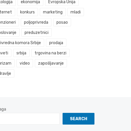
ologija
ekonomija
Evropska Unija
nternet
konkurs
marketing
mladi
enzioneri
poljoprivreda
posao
oslovanje
preduzetnici
rivredna komora Srbije
prodaja
aveti
srbija
trgovina na berzi
urizam
video
zapošljavanje
ravlje
aga
SEARCH