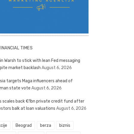
FINANCIAL TIMES
in Warsh to stick with lean Fed messaging
pite market backlash
August 6, 2026
sia targets Maga influencers ahead of
man state vote
August 6, 2026
s scales back €1bn private credit fund after
estors balk at loan valuations
August 6, 2026
cije
Beograd
berza
biznis