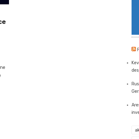
ce
Kev
ene
des
e
Rus
Ger
Are
inv
ak