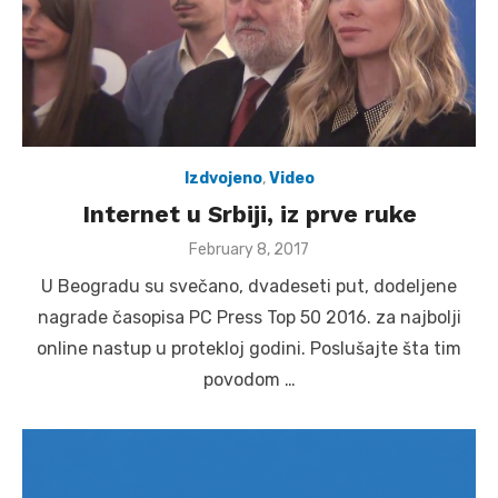
Izdvojeno
,
Video
Internet u Srbiji, iz prve ruke
Posted
February 8, 2017
on
U Beogradu su svečano, dvadeseti put, dodeljene
nagrade časopisa PC Press Top 50 2016. za najbolji
online nastup u protekloj godini. Poslušajte šta tim
povodom …