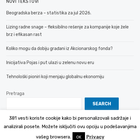
NOVI TEKSTOVI
Beogradska berza – statistika za jul 2026.
Lizing radne snage – fleksibilno rešenje za kompanije koje žele
brz i efikasan rast
Koliko mogu da dobiju građani iz Akcionarskog fonda?
Inicijativa Pojas i put ulazi u zelenu novu eru
Tehnološki pioniri koji menjaju globalnu ekonomiju
Pretraga
SEARCH
381 vesti koriste cookije kako bi personalizovali sadržaje i
analizirali posete. Možete isključiti ovu opciju u podešavanjima
© 2026 381 vesti
Politika Privatnosti
vašeg browsera.
Privacy
OK