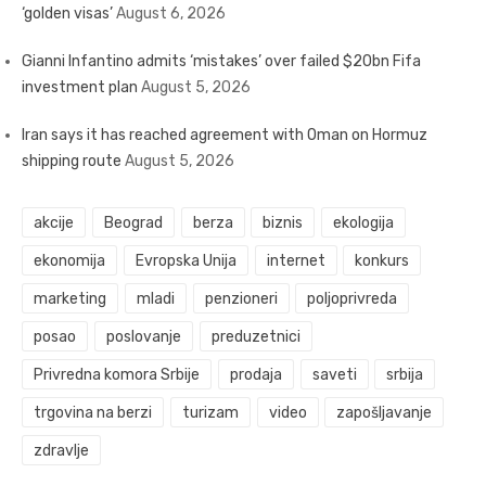
‘golden visas’
August 6, 2026
Gianni Infantino admits ‘mistakes’ over failed $20bn Fifa
investment plan
August 5, 2026
Iran says it has reached agreement with Oman on Hormuz
shipping route
August 5, 2026
akcije
Beograd
berza
biznis
ekologija
ekonomija
Evropska Unija
internet
konkurs
marketing
mladi
penzioneri
poljoprivreda
posao
poslovanje
preduzetnici
Privredna komora Srbije
prodaja
saveti
srbija
trgovina na berzi
turizam
video
zapošljavanje
zdravlje