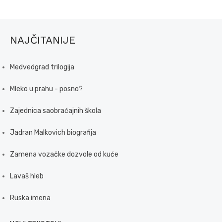
NAJČITANIJE
Medvedgrad trilogija
Mleko u prahu - posno?
Zajednica saobraćajnih škola
Jadran Malkovich biografija
Zamena vozačke dozvole od kuće
Lavaš hleb
Ruska imena