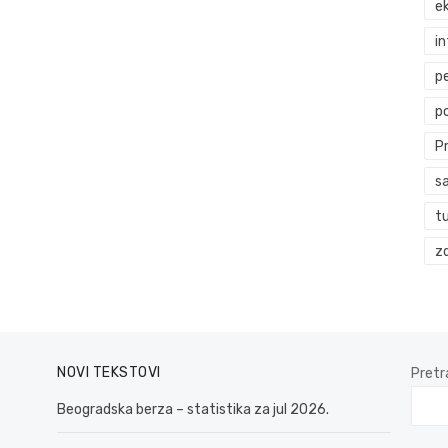
ek
i
p
p
P
s
t
zd
NOVI TEKSTOVI
Pretr
Beogradska berza – statistika za jul 2026.