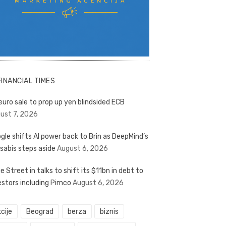
FINANCIAL TIMES
euro sale to prop up yen blindsided ECB
ust 7, 2026
gle shifts AI power back to Brin as DeepMind’s
sabis steps aside
August 6, 2026
e Street in talks to shift its $11bn in debt to
estors including Pimco
August 6, 2026
cije
Beograd
berza
biznis