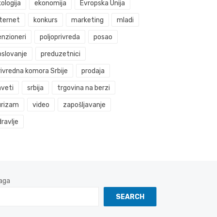
ologija
ekonomija
Evropska Unija
nternet
konkurs
marketing
mladi
enzioneri
poljoprivreda
posao
oslovanje
preduzetnici
rivredna komora Srbije
prodaja
aveti
srbija
trgovina na berzi
urizam
video
zapošljavanje
ravlje
aga
SEARCH