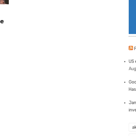
je
US 
Aug
Goo
Has
Jan
inv
ak