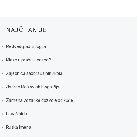
NAJČITANIJE
Medvedgrad trilogija
Mleko u prahu - posno?
Zajednica saobraćajnih škola
Jadran Malkovich biografija
Zamena vozačke dozvole od kuće
Lavaš hleb
Ruska imena