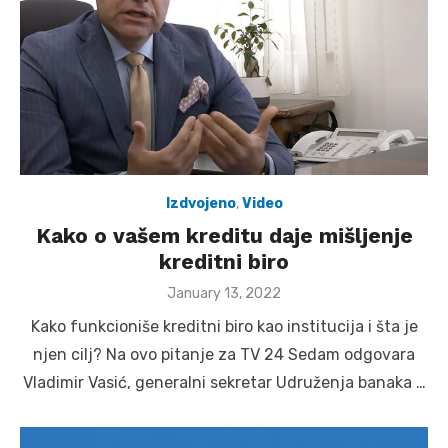
Izdvojeno
,
Video
Kako o vašem kreditu daje mišljenje
kreditni biro
Posted
January 13, 2022
on
Kako funkcioniše kreditni biro kao institucija i šta je
njen cilj? Na ovo pitanje za TV 24 Sedam odgovara
Vladimir Vasić, generalni sekretar Udruženja banaka …