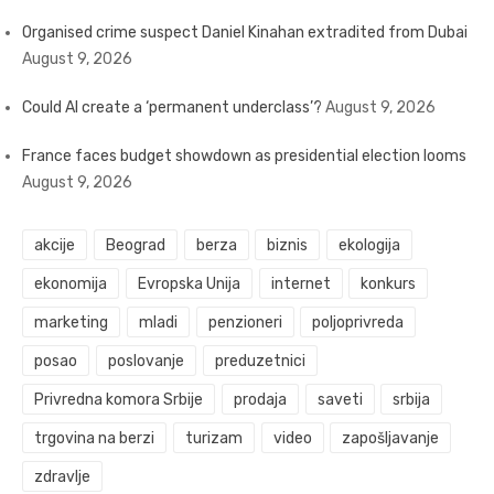
Organised crime suspect Daniel Kinahan extradited from Dubai
August 9, 2026
Could AI create a ‘permanent underclass’?
August 9, 2026
France faces budget showdown as presidential election looms
August 9, 2026
akcije
Beograd
berza
biznis
ekologija
ekonomija
Evropska Unija
internet
konkurs
marketing
mladi
penzioneri
poljoprivreda
posao
poslovanje
preduzetnici
Privredna komora Srbije
prodaja
saveti
srbija
trgovina na berzi
turizam
video
zapošljavanje
zdravlje