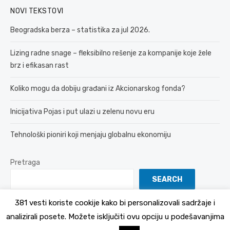
NOVI TEKSTOVI
Beogradska berza – statistika za jul 2026.
Lizing radne snage – fleksibilno rešenje za kompanije koje žele
brz i efikasan rast
Koliko mogu da dobiju građani iz Akcionarskog fonda?
Inicijativa Pojas i put ulazi u zelenu novu eru
Tehnološki pioniri koji menjaju globalnu ekonomiju
Pretraga
SEARCH
381 vesti koriste cookije kako bi personalizovali sadržaje i
analizirali posete. Možete isključiti ovu opciju u podešavanjima
© 2026 381 vesti
Politika Privatnosti