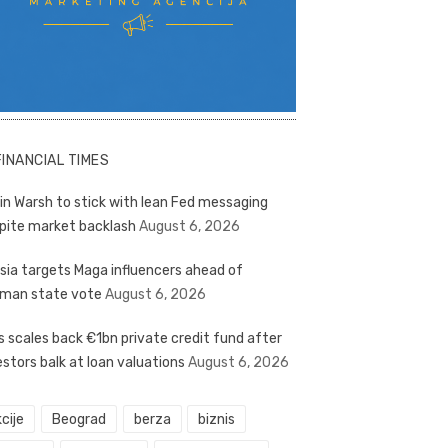
FINANCIAL TIMES
in Warsh to stick with lean Fed messaging
pite market backlash
August 6, 2026
sia targets Maga influencers ahead of
man state vote
August 6, 2026
s scales back €1bn private credit fund after
estors balk at loan valuations
August 6, 2026
cije
Beograd
berza
biznis