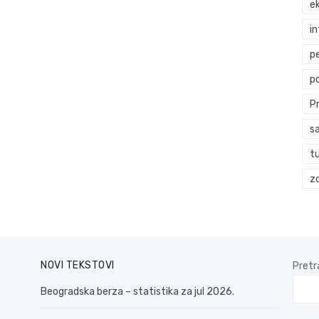
ek
i
p
p
P
s
t
zd
NOVI TEKSTOVI
Pretr
Beogradska berza – statistika za jul 2026.