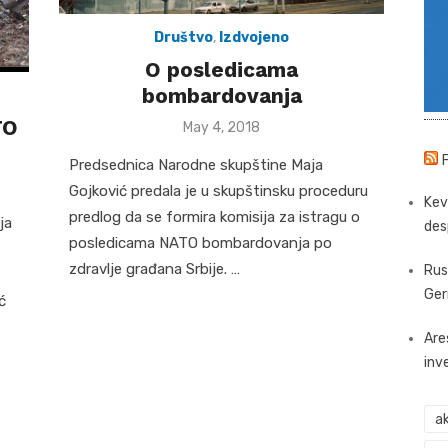
Društvo
,
Izdvojeno
O posledicama
bombardovanja
TO
Posted
May 4, 2018
on
Predsednica Narodne skupštine Maja
Gojković predala je u skupštinsku proceduru
Kev
predlog da se formira komisija za istragu o
ja
des
posledicama NATO bombardovanja po
zdravlje građana Srbije. …
Rus
Ger
ć
Are
inv
ak