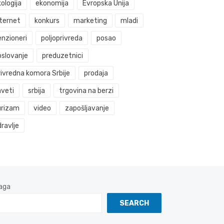
ologija
ekonomija
Evropska Unija
nternet
konkurs
marketing
mladi
enzioneri
poljoprivreda
posao
oslovanje
preduzetnici
rivredna komora Srbije
prodaja
aveti
srbija
trgovina na berzi
urizam
video
zapošljavanje
ravlje
aga
SEARCH