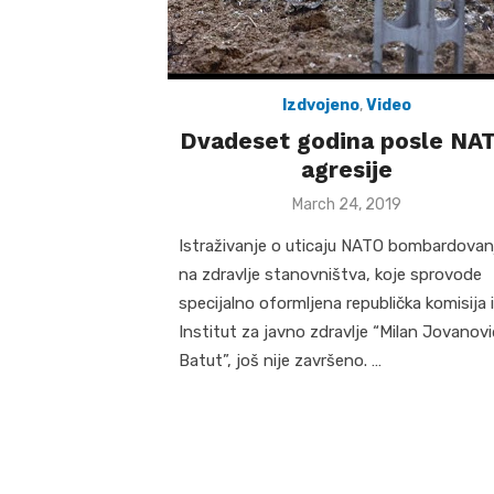
Izdvojeno
,
Video
Dvadeset godina posle NA
agresije
Posted
March 24, 2019
on
Istraživanje o uticaju NATO bombardovan
na zdravlje stanovništva, koje sprovode
specijalno oformljena republička komisija i
Institut za javno zdravlje “Milan Jovanovi
Batut”, još nije završeno. …