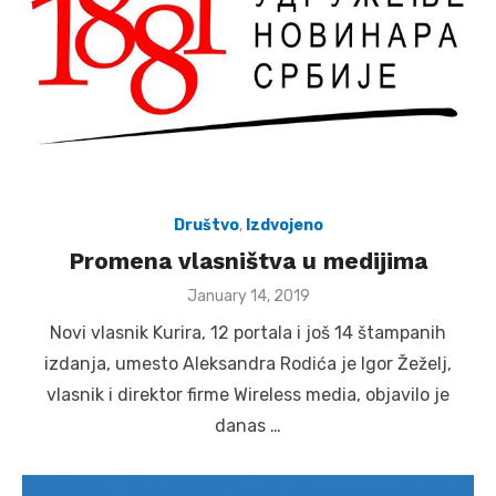
Društvo
,
Izdvojeno
Promena vlasništva u medijima
Posted
January 14, 2019
on
Novi vlasnik Kurira, 12 portala i još 14 štampanih
izdanja, umesto Aleksandra Rodića je Igor Žeželj,
vlasnik i direktor firme Wireless media, objavilo je
danas …