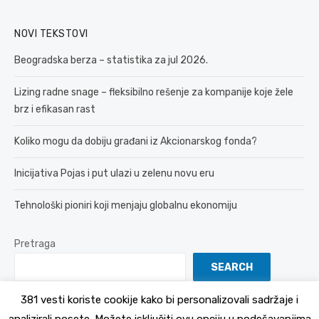
NOVI TEKSTOVI
Beogradska berza – statistika za jul 2026.
Lizing radne snage – fleksibilno rešenje za kompanije koje žele
brz i efikasan rast
Koliko mogu da dobiju građani iz Akcionarskog fonda?
Inicijativa Pojas i put ulazi u zelenu novu eru
Tehnološki pioniri koji menjaju globalnu ekonomiju
Pretraga
SEARCH
381 vesti koriste cookije kako bi personalizovali sadržaje i