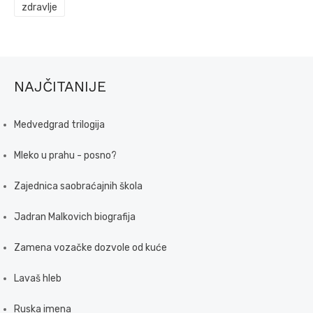
zdravlje
NAJČITANIJE
Medvedgrad trilogija
Mleko u prahu - posno?
Zajednica saobraćajnih škola
Jadran Malkovich biografija
Zamena vozačke dozvole od kuće
Lavaš hleb
Ruska imena