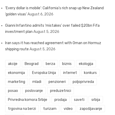
‘Every dollar is mobile’: California’s rich snap up New Zealand
‘golden visas’
August 6, 2026
Gianni Infantino admits ‘mistakes’ over failed $20bn Fifa
investment plan
August 5, 2026
Iran says it has reached agreement with Oman on Hormuz
shipping route
August 5, 2026
akcije
Beograd
berza
biznis
ekologija
ekonomija
Evropska Unija
internet
konkurs
marketing
mladi
penzioneri
poljoprivreda
posao
poslovanje
preduzetnici
Privredna komora Srbije
prodaja
saveti
srbija
trgovina na berzi
turizam
video
zapošljavanje